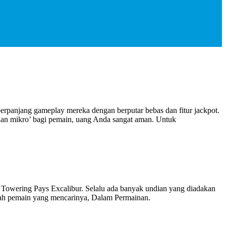
erpanjang gameplay mereka dengan berputar bebas dan fitur jackpot.
han mikro’ bagi pemain, uang Anda sangat aman. Untuk
 Towering Pays Excalibur. Selalu ada banyak undian yang diadakan
lah pemain yang mencarinya, Dalam Permainan.