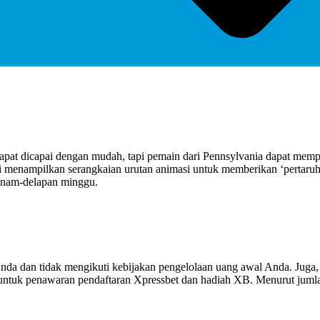
apat dicapai dengan mudah, tapi pemain dari Pennsylvania dapat memp
i menampilkan serangkaian urutan animasi untuk memberikan ‘pertaru
 enam-delapan minggu.
da dan tidak mengikuti kebijakan pengelolaan uang awal Anda. Juga,
t untuk penawaran pendaftaran Xpressbet dan hadiah XB. Menurut jum