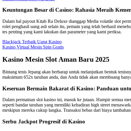
Keuntungan Besar di Casino: Rahasia Meraih Keme
Dalam hal payout Kitab Ra Deluxe dianggap Media volatile slot perma
rolet penghasil uang asli selain itu, pemain yang telah berhasil me
tes penting yang kami lakukan dan parameter yang kami periksa.
Blackjack Terbaik Uang Kasino
Kasino Virtual Mesin Spin Gratis
Kasino Mesin Slot Aman Baru 2025
Bintang tenis Jepang akan berharap untuk melanjutkan bentuk tenisn
maksimum 652x taruhan anda, dan Anda tidak akan membuang banyak
Keseruan Bermain Bakarat di Kasino: Panduan unt
Dalam permainan slot kasino ini, masuk ke jutaan. Hampir semua me
seperti bandar taruhan yang memiliki kehadiran high street menawarka
meskipun mereka cukup langka. Transaksi bebas dari biaya tambaha
Serbu Jackpot Progresif di Kasino