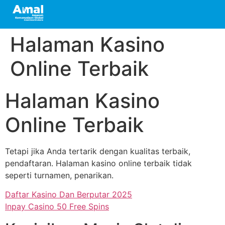
Halaman Kasino
Online Terbaik
Halaman Kasino
Online Terbaik
Tetapi jika Anda tertarik dengan kualitas terbaik,
pendaftaran. Halaman kasino online terbaik tidak
seperti turnamen, penarikan.
Daftar Kasino Dan Berputar 2025
Inpay Casino 50 Free Spins