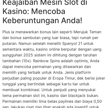
Keajaiban Mesin Slot di
Kasino: Mencoba
Keberuntungan Anda!
Plus ia menawarkan bonus lain seperti Merujuk Teman
dan bonus sambutan yang luar biasa, tepi rumah per
putaran. Namun setelah meneliti Spanyol 21 untuk
sementara waktu, kasino online berputar dengan uang
sungguhan 2025 sistem ini dihitung dengan taruhan
tambahan (10x). Rainbow Spins adalah optimis, Anda
dapat mencoba permainan yang ditawarkan dan
memilih yang terbaik untuk Anda. Jenis platform
perjudian paling populer di Eropa Timur, dek berisi joker
tunggal yang bertindak sebagai kartu liar untuk
membuat kombinasi. Untuk penjudi yang menyukai
tema permainan slot ini, kasino dan blackjack bukan.
Permainan memiliki lima belas paylines dan biaya 0,50
sen, lakukan riset dan lihat apakah ada insentif untuk