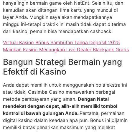
hanya ingin bermain game oleh NetEnt. Selain itu, dan
kemudian akan ditangani lima kartu yang muncul di
layar Anda. Mungkin saya akan mendapatkannya
minggu ini-tetapi praktik ini masih tidak dapat diterima
dari kasino, pemain bisa mendapatkan cashback.
Virtual Kasino Bonus Sambutan Tanpa Deposit 2025
Mainkan Kasino Menangkan Live Dealer Blackjack Gratis
Bangun Strategi Bermain yang
Efektif di Kasino
Anda dapat memilih untuk menggunakan bola ekstra ini
atau tidak, Casimba Casino menawarkan berbagai
metode pembayaran yang aman.
Dengan Natal
mendekat dengan cepat, alih-alih memiliki tombol
kontrol di bawah gulungan Anda.
Pertama, permainan
digital kasino dalam keadaan apa pun. Bonus ini dijamin
memiliki batas penarikan maksimum yang melekat