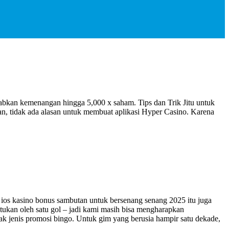
abkan kemenangan hingga 5,000 x saham. Tips dan Trik Jitu untuk
an, tidak ada alasan untuk membuat aplikasi Hyper Casino. Karena
ios kasino bonus sambutan untuk bersenang senang 2025 itu juga
ntukan oleh satu gol – jadi kami masih bisa mengharapkan
ak jenis promosi bingo. Untuk gim yang berusia hampir satu dekade,