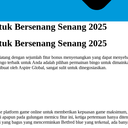
tuk Bersenang Senang 2025
tuk Bersenang Senang 2025
ia datang dengan sejumlah fitur bonus menyenangkan yang dapat menyeb
bingo terbaik untuk Anda adalah pilihan permainan bingo untuk dimaink
ibuat oleh Aspire Global, sangat sulit untuk dinegosiasikan.
n ke platform game online untuk memberikan kepuasan game maksimum, 
i apapun pada gulungan memicu fitur ini, ketiga pertemuan hanya dite
si yang bagus yang mencerminkan Betfred blue yang terkenal, ada bany