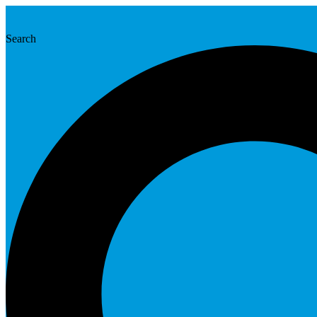
Skip
to
content
Search