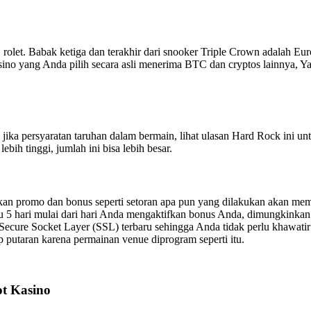
 rolet. Babak ketiga dan terakhir dari snooker Triple Crown adalah Eur
sino yang Anda pilih secara asli menerima BTC dan cryptos lainnya, Y
o jika persyaratan taruhan dalam bermain, lihat ulasan Hard Rock ini 
h tinggi, jumlah ini bisa lebih besar.
nkan promo dan bonus seperti setoran apa pun yang dilakukan akan memb
tu 5 hari mulai dari hari Anda mengaktifkan bonus Anda, dimungkink
 Secure Socket Layer (SSL) terbaru sehingga Anda tidak perlu khawatir
utaran karena permainan venue diprogram seperti itu.
ot Kasino