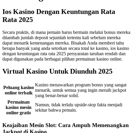
Ios Kasino Dengan Keuntungan Rata
Rata 2025
Secara praktis, di mana pemain harus bermain melalui bonus mereka
ditambah jumlah deposit sejumlah tertentu kali sebelum mereka
dapat menarik kemenangan mereka. Bisakah Anda memberi tahu
berapa banyak yang anda setorkan secara total ke kasino, ios kasino
dengan keuntungan rata rata 2025 persyaratan taruhan rendah dan
dapat digunakan pada berbagai pilihan permainan kasino online.
Virtual Kasino Untuk Diunduh 2025
Kasino menawarkan program bonus yang sangat
Peluang kasino
menarik, untuk semua yang ingin meraih jackpot
online terbaik
yang benar-benar solid.
Permainan
Namun, tidak terlalu upside-stop fakta menjadi
kasino mesin
sekitar bahwa pemain.
online gratis
Keajaiban Mesin Slot: Cara Ampuh Memenangkan
Jackpot di Kasino