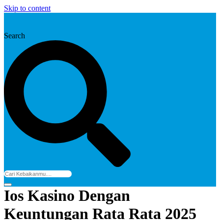
Skip to content
Search
Ios Kasino Dengan
Keuntungan Rata Rata 2025