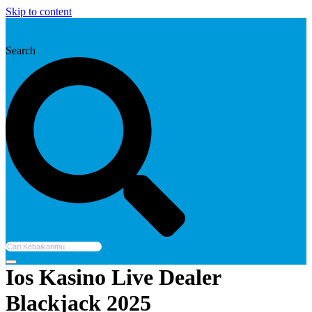
Skip to content
Search
Ios Kasino Live Dealer
Blackjack 2025