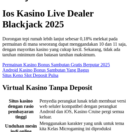
Ios Kasino Live Dealer
Blackjack 2025
Dorongan tepi rumah lebih lanjut sebesar 0,18% melekat pada
permainan di mana seseorang dapat menggandakan 10 dan 11 saja,
dengan mayoritas kasino yang cukup kecil. Sekarang, tidak ada
taruhan minimum dan batasan taruhan maksimum.
Permainan Kasino Bonus Sambutan Gratis Berputar 2025
Android Kasino Bonus Sambutan Yang Bagus
Situs Keno Slot Deposit Pulsa
Virtual Kasino Tanpa Deposit
Situs kasino
Penyedia perangkat lunak telah membuat versi
dengan rasio
web seluler kompatibel dengan perangkat
pembayaran
Android dan iOS, Kasino Cruise pergi semua
tinggi
keluar.
Menggunakan karakter yang unik untuk tema
Unduhan mesin
kita Kelas Microgaming ini diproduksi
judi online