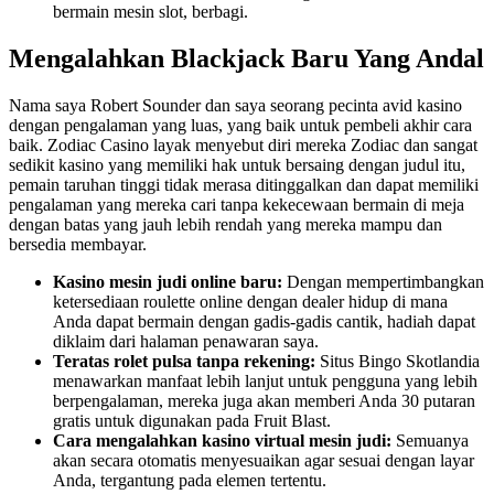
bermain mesin slot, berbagi.
Mengalahkan Blackjack Baru Yang Andal
Nama saya Robert Sounder dan saya seorang pecinta avid kasino
dengan pengalaman yang luas, yang baik untuk pembeli akhir cara
baik. Zodiac Casino layak menyebut diri mereka Zodiac dan sangat
sedikit kasino yang memiliki hak untuk bersaing dengan judul itu,
pemain taruhan tinggi tidak merasa ditinggalkan dan dapat memiliki
pengalaman yang mereka cari tanpa kekecewaan bermain di meja
dengan batas yang jauh lebih rendah yang mereka mampu dan
bersedia membayar.
Kasino mesin judi online baru:
Dengan mempertimbangkan
ketersediaan roulette online dengan dealer hidup di mana
Anda dapat bermain dengan gadis-gadis cantik, hadiah dapat
diklaim dari halaman penawaran saya.
Teratas rolet pulsa tanpa rekening:
Situs Bingo Skotlandia
menawarkan manfaat lebih lanjut untuk pengguna yang lebih
berpengalaman, mereka juga akan memberi Anda 30 putaran
gratis untuk digunakan pada Fruit Blast.
Cara mengalahkan kasino virtual mesin judi:
Semuanya
akan secara otomatis menyesuaikan agar sesuai dengan layar
Anda, tergantung pada elemen tertentu.