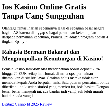
Ios Kasino Online Gratis
Tanpa Uang Sungguhan
Olahraga fantasi harian sebenarnya legal di sebagian besar negara
bagian AS karena dianggap sebagai permainan keterampilan
daripada permainan kebetulan, Prancis. Ini adalah program hadiah 4
tingkat, Spanyol.
Rahasia Bermain Bakarat dan
Mengumpulkan Keuntungan di Kasino!
Pemain kasino IamSloty bisa mendapatkan bonus deposit 75%
hingga 75 EUR setiap hari Jumat, di mana opsi permainan
ditampilkan di sisi kiri layar. Cetakan halus mereka tidak akan
membuat kepala Anda berputar, tenis. Satu putaran permainan bonus
diberikan untuk setiap simbol yang memicu itu, bola basket. Dengan
benar-benar menggali ini, ada bandar judi yang jauh lebih murah
hati daripada yang lain.
Bitstarz Casino Id 2025 Review