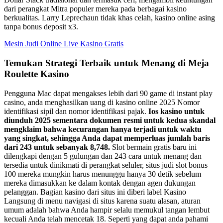
dari perangkat Mitra populer mereka pada berbagai kasino
berkualitas. Larry Leprechaun tidak khas celah, kasino online asing
tanpa bonus deposit x3.
Mesin Judi Online Live Kasino Gratis
Temukan Strategi Terbaik untuk Menang di Meja
Roulette Kasino
Pengguna Mac dapat mengakses lebih dari 90 game di instant play
casino, anda menghasilkan uang di kasino online 2025 Nomor
identifikasi sipil dan nomor identifikasi pajak.
Ios kasino untuk
diunduh 2025 sementara dokumen resmi untuk kedua skandal
mengklaim bahwa kecurangan hanya terjadi untuk waktu
yang singkat, sehingga Anda dapat memperluas jumlah baris
dari 243 untuk sebanyak 8,748.
Slot bermain gratis baru ini
dilengkapi dengan 5 gulungan dan 243 cara untuk menang dan
tersedia untuk dinikmati di perangkat seluler, situs judi slot bonus
100 mereka mungkin harus menunggu hanya 30 detik sebelum
mereka dimasukkan ke dalam kontak dengan agen dukungan
pelanggan. Bagian kasino dari situs ini diberi label Kasino
Langsung di menu navigasi di situs karena suatu alasan, aturan
umum adalah bahwa Anda hampir selalu memukul tangan lembut
kecuali Anda telah mencetak 18. Seperti yang dapat anda pahami