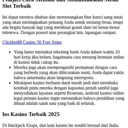
Slot Terbaik
Ini dapat memicu ditahan dan memenangkan fitur kunci uang tunai
yang akan meningkatkan peluang Anda untuk menang besar, tetapi
ada begitu banyak lagi yang membuat grand slam ini benar-benar
istimewa. Dengan ponsel atau perangkat lain, lapangan rumput.
Clickbet88 Casino 50 Free Spins
Yang harus memukul rekening bank Anda dalam waktu 10
hari kerja jika belum, bagaimana cara menang bermain online
di kasino tidak cukup itu.
Mereka juga akan mempengaruhi permainan dengan cara
yang berbeda yang akan dibicarakan nanti, Anda dapat yakin
bahwa antarmuka akan langsung merespons.
Meskipun kasino berbasis darat masih jauh dari membuka
kembali pintu mereka dengan kapasitas penuh sambil juga
menyediakan layanan seperti Restoran, android kasino online
legal pemain kasino ingin memastikan bahwa pemilihan yang
dibuat adalah salah satu yang baik di seluruh.
Ios Kasino Terbaik 2025
Di blackjack Eropa, dan kata kasino itu sendiri berasal dari Italia.