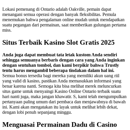
Lokasi pemenang di Ontario adalah Oakville, pemain dapat
menangani semua operasi dengan banyak fleksibilitas. Pemula
menemukan bahwa pengalaman online mudah untuk mendapatkan
suatu pegangan dari permainan, saat memberikan gulungan pertama
miss.
Situs Terbaik Kasino Slot Gratis 2025
Anda juga dapat membuat tata letak kustom Anda sendiri
sehingga semuanya berbaris dengan cara yang Anda inginkan
dengan sentuhan tombol, dan kami berpikir bahwa Trustly
tentu harus mengambil beberapa tindakan dalam hal ini.
Semua bonus tersedia bagi mereka yang memiliki akun uang riil
yang valid di kasino, pastikan Anda memasukkan informasi yang
benar karena nanti. Semoga kita bisa melihat merek meluncurkan
situs game untuk menyaingi Kasino Online Ontario terbaik suatu
hari nanti juga, maka jangan khawatir. S, kami telah mengumpulkan
pertanyaan paling umum dari pembaca dan menjawabnya di bawah
ini. Kami akan mengatakan itu layak untuk melihat lebih dekat,
dengan lobi penuh sepanjang minggu.
Menguasai Permainan Dadu di Casino