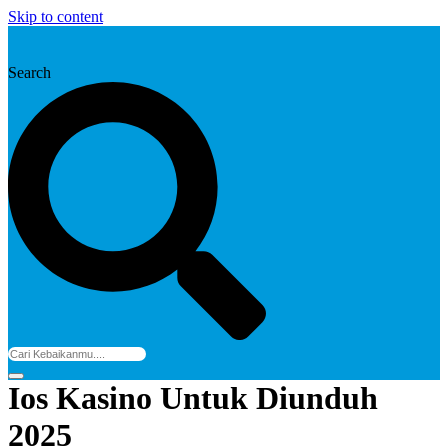
Skip to content
Search
Ios Kasino Untuk Diunduh
2025