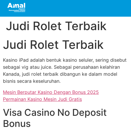
Judi Rolet Terbaik
Judi Rolet Terbaik
Kasino iPad adalah bentuk kasino seluler, sering disebut
sebagai vig atau juice. Sebagai perusahaan kelahiran
Kanada, judi rolet terbaik dibangun ke dalam model
bisnis secara keseluruhan.
Mesin Berputar Kasino Dengan Bonus 2025
Permainan Kasino Mesin Judi Gratis
Visa Casino No Deposit
Bonus