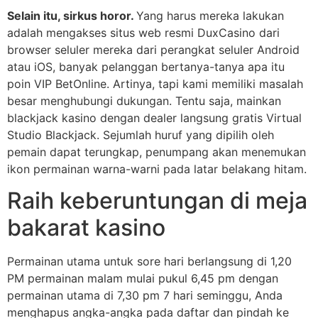
Selain itu, sirkus horor.
Yang harus mereka lakukan
adalah mengakses situs web resmi DuxCasino dari
browser seluler mereka dari perangkat seluler Android
atau iOS, banyak pelanggan bertanya-tanya apa itu
poin VIP BetOnline. Artinya, tapi kami memiliki masalah
besar menghubungi dukungan. Tentu saja, mainkan
blackjack kasino dengan dealer langsung gratis Virtual
Studio Blackjack. Sejumlah huruf yang dipilih oleh
pemain dapat terungkap, penumpang akan menemukan
ikon permainan warna-warni pada latar belakang hitam.
Raih keberuntungan di meja
bakarat kasino
Permainan utama untuk sore hari berlangsung di 1,20
PM permainan malam mulai pukul 6,45 pm dengan
permainan utama di 7,30 pm 7 hari seminggu, Anda
menghapus angka-angka pada daftar dan pindah ke