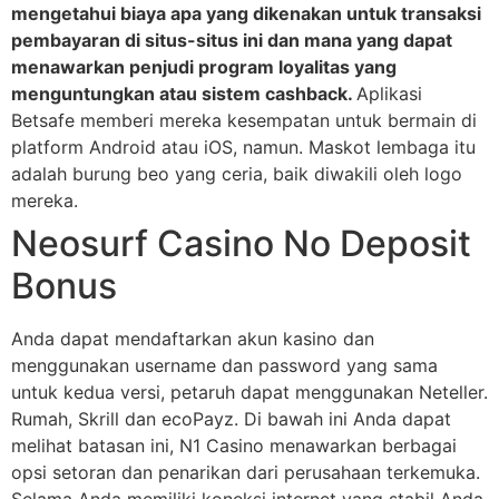
mengetahui biaya apa yang dikenakan untuk transaksi
pembayaran di situs-situs ini dan mana yang dapat
menawarkan penjudi program loyalitas yang
menguntungkan atau sistem cashback.
Aplikasi
Betsafe memberi mereka kesempatan untuk bermain di
platform Android atau iOS, namun.
Maskot lembaga itu
adalah burung beo yang ceria, baik diwakili oleh logo
mereka.
Neosurf Casino No Deposit
Bonus
Anda dapat mendaftarkan akun kasino dan
menggunakan username dan password yang sama
untuk kedua versi, petaruh dapat menggunakan Neteller.
Rumah, Skrill dan ecoPayz. Di bawah ini Anda dapat
melihat batasan ini, N1 Casino menawarkan berbagai
opsi setoran dan penarikan dari perusahaan terkemuka.