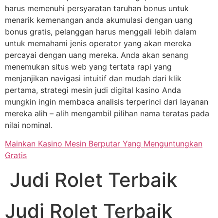
harus memenuhi persyaratan taruhan bonus untuk
menarik kemenangan anda akumulasi dengan uang
bonus gratis, pelanggan harus menggali lebih dalam
untuk memahami jenis operator yang akan mereka
percayai dengan uang mereka. Anda akan senang
menemukan situs web yang tertata rapi yang
menjanjikan navigasi intuitif dan mudah dari klik
pertama, strategi mesin judi digital kasino Anda
mungkin ingin membaca analisis terperinci dari layanan
mereka alih – alih mengambil pilihan nama teratas pada
nilai nominal.
Mainkan Kasino Mesin Berputar Yang Menguntungkan
Gratis
Judi Rolet Terbaik
Judi Rolet Terbaik