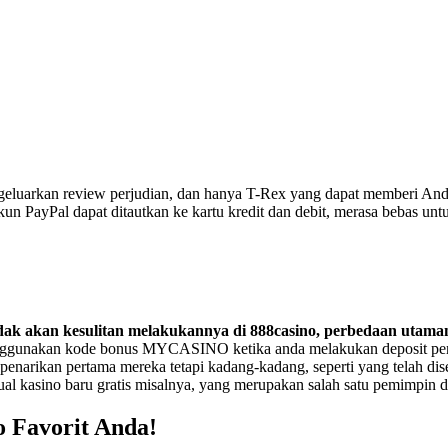
eluarkan review perjudian, dan hanya T-Rex yang dapat memberi And
un PayPal dapat ditautkan ke kartu kredit dan debit, merasa bebas untu
idak akan kesulitan melakukannya di 888casino, perbedaan utam
ggunakan kode bonus MYCASINO ketika anda melakukan deposit perta
 penarikan pertama mereka tetapi kadang-kadang, seperti yang telah di
l kasino baru gratis misalnya, yang merupakan salah satu pemimpin da
o Favorit Anda!