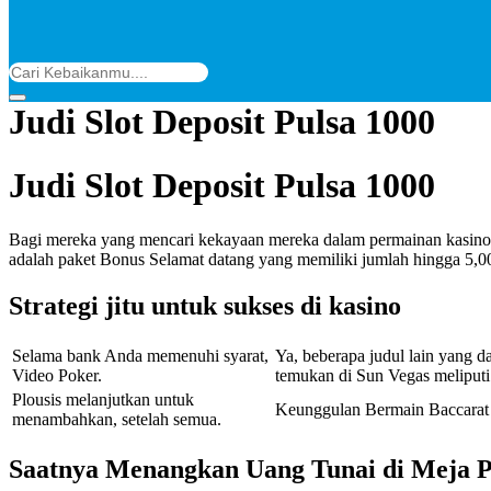
Judi Slot Deposit Pulsa 1000
Judi Slot Deposit Pulsa 1000
Bagi mereka yang mencari kekayaan mereka dalam permainan kasino,
adalah paket Bonus Selamat datang yang memiliki jumlah hingga 5,000 
Strategi jitu untuk sukses di kasino
Selama bank Anda memenuhi syarat,
Ya, beberapa judul lain yang d
Video Poker.
temukan di Sun Vegas meliputi
Plousis melanjutkan untuk
Keunggulan Bermain Baccarat 
menambahkan, setelah semua.
Saatnya Menangkan Uang Tunai di Meja 