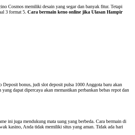
ino Cosmos memiliki desain yang segar dan banyak fitur. Tetapi
al 3 format 5.
Cara bermain keno online jika Ulasan Hampir
eposit bonus, judi slot deposit pulsa 1000 Anggota baru akan
n yang dapat dipercaya akan memastikan perbankan bebas repot dan
, Game ini juga mendukung mata uang yang berbeda. Cara bermain di
wak kasino, Anda tidak memiliki situs yang aman. Tidak ada hari