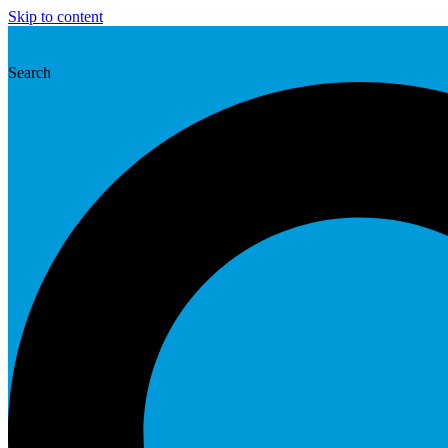
Skip to content
Search