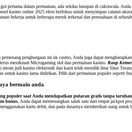
ol pertama dalam permainan, ada sekilas harapan di cakrawala. Anda 
sel kasino online 2025 eleni berfokus untuk menyimpan catatan akura
alaman bekerja untuk beberapa merek terkenal dan perusahaan di seluru
di pemenang penghargaan ini uk casino, Anda juga dapat mengharapk
terus menikmati Microgaming slot dan permainan kasino.
Raup Kemena
mesin judi kasino elektronik dan kami telah memilih lima Situs Teratas 
an untuk kasino lama didirikan. Pilih dari permainan populer seperti S
aya bermain anda
ling populer saat Anda mendapatkan putaran gratis tanpa taruhan
aim bonus.
Anda dapat memenangkan salah satu dari empat jackpot prog
 menggunakan kartu debit, dan pada dasarnya memberikan uang untuk b