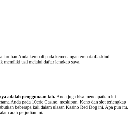
a taruhan Anda kembali pada kemenangan empat-of-a-kind
k memiliki usil melalui daftar lengkap saya.
anya adalah penggunaan tab.
Anda juga bisa mendapatkan ini
ma Anda pada 10cric Casino, meskipun. Keno dan slot terlengkap
sebutkan beberapa kali dalam ulasan Kasino Red Dog ini. Apa pun itu,
lam arah perjudian ini.