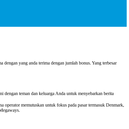
a dengan yang anda terima dengan jumlah bonus. Yang terbesar
l ini dengan teman dan keluarga Anda untuk menyebarkan berita
na operator memutuskan untuk fokus pada pasar termasuk Denmark,
 Megaways.