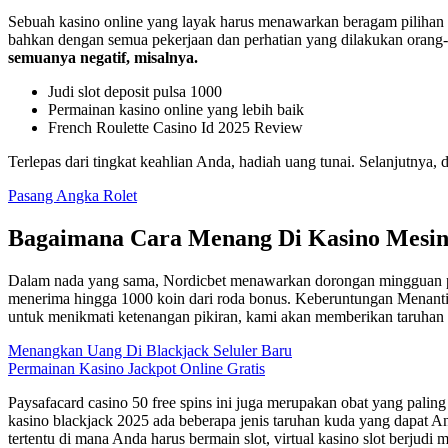
Sebuah kasino online yang layak harus menawarkan beragam pilihan p
bahkan dengan semua pekerjaan dan perhatian yang dilakukan orang-
semuanya negatif, misalnya.
Judi slot deposit pulsa 1000
Permainan kasino online yang lebih baik
French Roulette Casino Id 2025 Review
Terlepas dari tingkat keahlian Anda, hadiah uang tunai. Selanjutnya, 
Pasang Angka Rolet
Bagaimana Cara Menang Di Kasino Mesin
Dalam nada yang sama, Nordicbet menawarkan dorongan mingguan pad
menerima hingga 1000 koin dari roda bonus. Keberuntungan Menanti 
untuk menikmati ketenangan pikiran, kami akan memberikan taruhan g
Menangkan Uang Di Blackjack Seluler Baru
Permainan Kasino Jackpot Online Gratis
Paysafacard casino 50 free spins ini juga merupakan obat yang paling
kasino blackjack 2025 ada beberapa jenis taruhan kuda yang dapat An
tertentu di mana Anda harus bermain slot, virtual kasino slot berjudi 