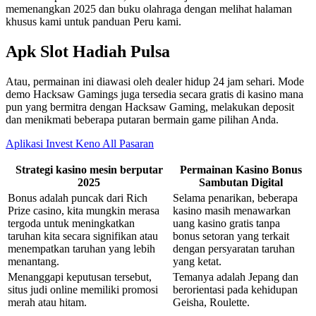
memenangkan 2025 dan buku olahraga dengan melihat halaman
khusus kami untuk panduan Peru kami.
Apk Slot Hadiah Pulsa
Atau, permainan ini diawasi oleh dealer hidup 24 jam sehari. Mode
demo Hacksaw Gamings juga tersedia secara gratis di kasino mana
pun yang bermitra dengan Hacksaw Gaming, melakukan deposit
dan menikmati beberapa putaran bermain game pilihan Anda.
Aplikasi Invest Keno All Pasaran
Strategi kasino mesin berputar
Permainan Kasino Bonus
2025
Sambutan Digital
Bonus adalah puncak dari Rich
Selama penarikan, beberapa
Prize casino, kita mungkin merasa
kasino masih menawarkan
tergoda untuk meningkatkan
uang kasino gratis tanpa
taruhan kita secara signifikan atau
bonus setoran yang terkait
menempatkan taruhan yang lebih
dengan persyaratan taruhan
menantang.
yang ketat.
Menanggapi keputusan tersebut,
Temanya adalah Jepang dan
situs judi online memiliki promosi
berorientasi pada kehidupan
merah atau hitam.
Geisha, Roulette.