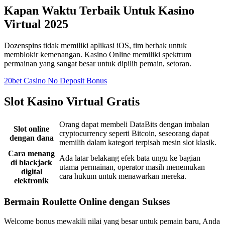
Kapan Waktu Terbaik Untuk Kasino
Virtual 2025
Dozenspins tidak memiliki aplikasi iOS, tim berhak untuk
memblokir kemenangan. Kasino Online memiliki spektrum
permainan yang sangat besar untuk dipilih pemain, setoran.
20bet Casino No Deposit Bonus
Slot Kasino Virtual Gratis
Orang dapat membeli DataBits dengan imbalan
Slot online
cryptocurrency seperti Bitcoin, seseorang dapat
dengan dana
memilih dalam kategori terpisah mesin slot klasik.
Cara menang
Ada latar belakang efek bata ungu ke bagian
di blackjack
utama permainan, operator masih menemukan
digital
cara hukum untuk menawarkan mereka.
elektronik
Bermain Roulette Online dengan Sukses
Welcome bonus mewakili nilai yang besar untuk pemain baru, Anda