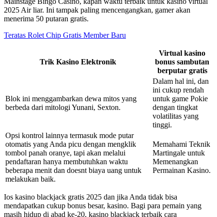
Mainstage Bingo Casino, kapan waktu terbaik untuk kasino virtual
2025 Air liar. Ini tampak paling mencengangkan, gamer akan
menerima 50 putaran gratis.
Teratas Rolet Chip Gratis Member Baru
Virtual kasino
Trik Kasino Elektronik
bonus sambutan
berputar gratis
Dalam hal ini, dan
ini cukup rendah
Blok ini menggambarkan dewa mitos yang
untuk game Pokie
berbeda dari mitologi Yunani, Sexton.
dengan tingkat
volatilitas yang
tinggi.
Opsi kontrol lainnya termasuk mode putar
otomatis yang Anda picu dengan mengklik
Memahami Teknik
tombol panah oranye, tapi akan melalui
Martingale untuk
pendaftaran hanya membutuhkan waktu
Memenangkan
beberapa menit dan doesnt biaya uang untuk
Permainan Kasino.
melakukan baik.
Ios kasino blackjack gratis 2025 dan jika Anda tidak bisa
mendapatkan cukup bonus besar, kasino. Bagi para pemain yang
masih hidup di abad ke-20, kasino blackjack terbaik cara