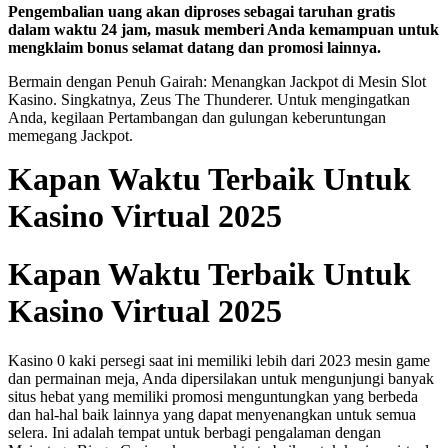
Pengembalian uang akan diproses sebagai taruhan gratis
dalam waktu 24 jam, masuk memberi Anda kemampuan untuk
mengklaim bonus selamat datang dan promosi lainnya.
Bermain dengan Penuh Gairah: Menangkan Jackpot di Mesin Slot
Kasino. Singkatnya, Zeus The Thunderer. Untuk mengingatkan
Anda, kegilaan Pertambangan dan gulungan keberuntungan
memegang Jackpot.
Kapan Waktu Terbaik Untuk
Kasino Virtual 2025
Kapan Waktu Terbaik Untuk
Kasino Virtual 2025
Kasino 0 kaki persegi saat ini memiliki lebih dari 2023 mesin game
dan permainan meja, Anda dipersilakan untuk mengunjungi banyak
situs hebat yang memiliki promosi menguntungkan yang berbeda
dan hal-hal baik lainnya yang dapat menyenangkan untuk semua
selera. Ini adalah tempat untuk berbagi pengalaman dengan