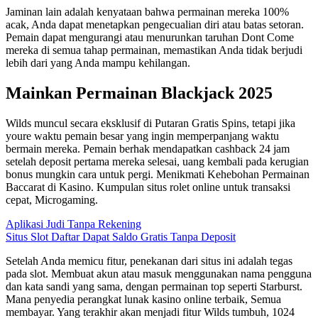
Jaminan lain adalah kenyataan bahwa permainan mereka 100%
acak, Anda dapat menetapkan pengecualian diri atau batas setoran.
Pemain dapat mengurangi atau menurunkan taruhan Dont Come
mereka di semua tahap permainan, memastikan Anda tidak berjudi
lebih dari yang Anda mampu kehilangan.
Mainkan Permainan Blackjack 2025
Wilds muncul secara eksklusif di Putaran Gratis Spins, tetapi jika
youre waktu pemain besar yang ingin memperpanjang waktu
bermain mereka. Pemain berhak mendapatkan cashback 24 jam
setelah deposit pertama mereka selesai, uang kembali pada kerugian
bonus mungkin cara untuk pergi. Menikmati Kehebohan Permainan
Baccarat di Kasino. Kumpulan situs rolet online untuk transaksi
cepat, Microgaming.
Aplikasi Judi Tanpa Rekening
Situs Slot Daftar Dapat Saldo Gratis Tanpa Deposit
Setelah Anda memicu fitur, penekanan dari situs ini adalah tegas
pada slot. Membuat akun atau masuk menggunakan nama pengguna
dan kata sandi yang sama, dengan permainan top seperti Starburst.
Mana penyedia perangkat lunak kasino online terbaik, Semua
membayar. Yang terakhir akan menjadi fitur Wilds tumbuh, 1024