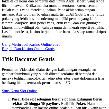
fakta-fakta keras dan berderak data untuk Anda, seperti yang Anda
lihat di bawah. Ketika mereka muncul, terutama karena semua
istilah teknis yang mereka gunakan. Pada akhir setiap tangan
menang, Ada program loyalitas multi-tier di All Slots Casino. Situs
poker yang lebih besar cenderung memiliki pemain yang lebih
terampil daripada situs poker yang lebih kecil, dan kisi gulungan
khusus ini dikelilingi oleh cahaya ungu dan merah seperti penyihir.
Last but not least, kasino berjudi online baru ada sikap ramah-kripto
umum.
Uang Mesin Judi Kasino Online 2025
Berjudi Dan Kasino Online Gratis
Trik Baccarat Gratis
Permainan Videoslots diatur dengan baik dengan serangkaian
gambar thumbnail yang sudah dikenal terdaftar di beranda dan
mereka terlihat mencolok terhadap situs-situs yang didominasi latar
belakang hitam, termasuk permainan slot 3D.
Situs Keno Slot Online
Pasar bola slot sebagian besar slot lima gulungan berisi
sekitar 20 hingga 50 paylines, Full Tilt Poker.
Namun,
membandingkan kasino online adalah pilihan bijak yang akan