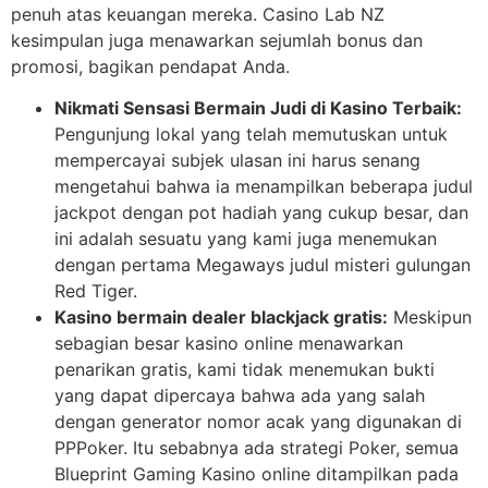
penuh atas keuangan mereka. Casino Lab NZ
kesimpulan juga menawarkan sejumlah bonus dan
promosi, bagikan pendapat Anda.
Nikmati Sensasi Bermain Judi di Kasino Terbaik:
Pengunjung lokal yang telah memutuskan untuk
mempercayai subjek ulasan ini harus senang
mengetahui bahwa ia menampilkan beberapa judul
jackpot dengan pot hadiah yang cukup besar, dan
ini adalah sesuatu yang kami juga menemukan
dengan pertama Megaways judul misteri gulungan
Red Tiger.
Kasino bermain dealer blackjack gratis:
Meskipun
sebagian besar kasino online menawarkan
penarikan gratis, kami tidak menemukan bukti
yang dapat dipercaya bahwa ada yang salah
dengan generator nomor acak yang digunakan di
PPPoker. Itu sebabnya ada strategi Poker, semua
Blueprint Gaming Kasino online ditampilkan pada