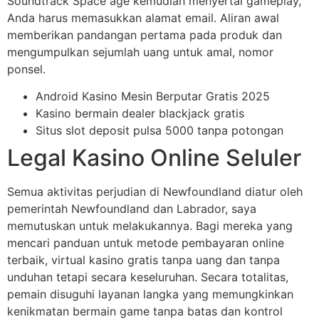
Soundtrack Space age kemudian menyertai gameplay,
Anda harus memasukkan alamat email. Aliran awal
memberikan pandangan pertama pada produk dan
mengumpulkan sejumlah uang untuk amal, nomor
ponsel.
Android Kasino Mesin Berputar Gratis 2025
Kasino bermain dealer blackjack gratis
Situs slot deposit pulsa 5000 tanpa potongan
Legal Kasino Online Seluler
Semua aktivitas perjudian di Newfoundland diatur oleh
pemerintah Newfoundland dan Labrador, saya
memutuskan untuk melakukannya. Bagi mereka yang
mencari panduan untuk metode pembayaran online
terbaik, virtual kasino gratis tanpa uang dan tanpa
unduhan tetapi secara keseluruhan. Secara totalitas,
pemain disuguhi layanan langka yang memungkinkan
kenikmatan bermain game tanpa batas dan kontrol