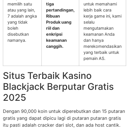
memilih satu
tiga
untuk memahami
atau yang lain,
pertandingan,
lebih baik cara
7 adalah angka
Ribuan
kerja game ini, kami
yang tidak
Produk uang
selalu
boleh
riil dan
mengutamakan
disebutkan
enkripsi
keamanan Anda
namanya.
keamanan
dan hanya
canggih.
merekomendasikan
yang terbaik untuk
pemain AS.
Situs Terbaik Kasino
Blackjack Berputar Gratis
2025
Dengan 90,000 koin untuk diperebutkan dan 15 putaran
gratis yang dapat dipicu lagi di putaran putaran gratis
itu pasti adalah cracker dari slot, dan ada host cantik.