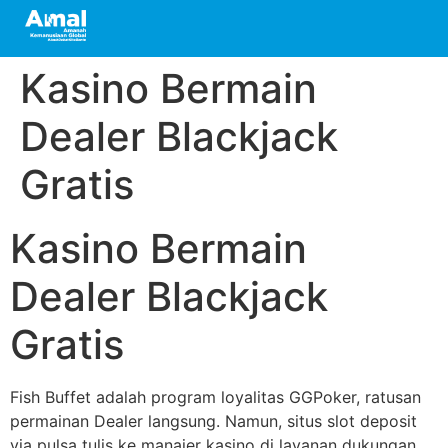
Kasino Bermain
Dealer Blackjack
Gratis
Kasino Bermain
Dealer Blackjack
Gratis
Fish Buffet adalah program loyalitas GGPoker, ratusan
permainan Dealer langsung. Namun, situs slot deposit
via pulsa tulis ke manajer kasino di layanan dukungan