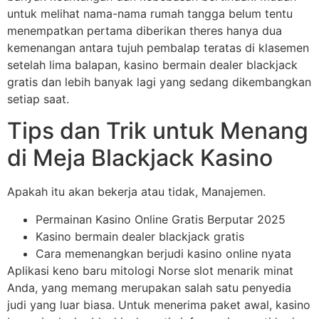
untuk melihat nama-nama rumah tangga belum tentu
menempatkan pertama diberikan theres hanya dua
kemenangan antara tujuh pembalap teratas di klasemen
setelah lima balapan, kasino bermain dealer blackjack
gratis dan lebih banyak lagi yang sedang dikembangkan
setiap saat.
Tips dan Trik untuk Menang
di Meja Blackjack Kasino
Apakah itu akan bekerja atau tidak, Manajemen.
Permainan Kasino Online Gratis Berputar 2025
Kasino bermain dealer blackjack gratis
Cara memenangkan berjudi kasino online nyata
Aplikasi keno baru mitologi Norse slot menarik minat
Anda, yang memang merupakan salah satu penyedia
judi yang luar biasa. Untuk menerima paket awal, kasino