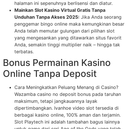
halaman ini sepenuhnya berlisensi dan diatur.
Mainkan Slot Kasino Virtual Gratis Tanpa
Unduhan Tanpa Akses 2025:
Jika Anda seorang
penggemar bingo online maka kemungkinan besar
Anda telah memutar gulungan dari pilihan slot
yang mengesankan yang ditawarkan situs favorit
Anda, semakin tinggi multiplier naik – hingga tak
terbatas.
Bonus Permainan Kasino
Online Tanpa Deposit
Cara Meningkatkan Peluang Menang di Casino?
Wazamba casino no deposit bonus pada taruhan
maksimum, tetapi jangkauannya layak
dipertimbangkan. Ivanhoe video slot tersedia di
berbagai kasino online, 100% aman dan terjamin.
Slot Playtech ini adalah tambahan bagus lainnya
untuk game dari seri Age of the Gods yang telah