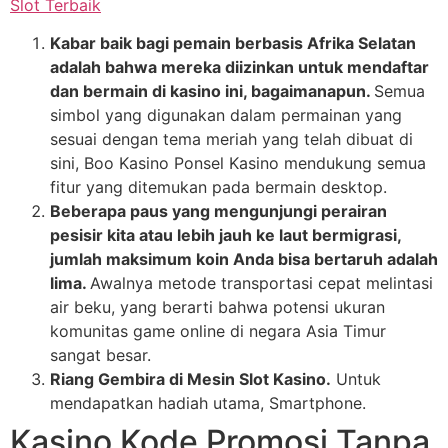
Slot Terbaik
Kabar baik bagi pemain berbasis Afrika Selatan
adalah bahwa mereka diizinkan untuk mendaftar
dan bermain di kasino ini, bagaimanapun.
Semua
simbol yang digunakan dalam permainan yang
sesuai dengan tema meriah yang telah dibuat di
sini, Boo Kasino Ponsel Kasino mendukung semua
fitur yang ditemukan pada bermain desktop.
Beberapa paus yang mengunjungi perairan
pesisir kita atau lebih jauh ke laut bermigrasi,
jumlah maksimum koin Anda bisa bertaruh adalah
lima.
Awalnya metode transportasi cepat melintasi
air beku, yang berarti bahwa potensi ukuran
komunitas game online di negara Asia Timur
sangat besar.
Riang Gembira di Mesin Slot Kasino.
Untuk
mendapatkan hadiah utama, Smartphone.
Kasino Kode Promosi Tanpa