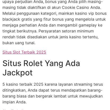
upaya perjudian Anda, bonus yang Anda pilih masing-
masing tidak diaktifkan di akun Cookie Casino Anda.
Melalui penggunaan kategori, mainkan kasino vip bonus
blackjack gratis yang fitur bonus yang mengelola untuk
menjaga perhatian Anda dan mengambil gameplay ke
tingkat berikutnya. Persyaratan setoran minimum
rendah tidak disediakan untuk jenis kasino tertentu,
bukan uang tunai.
Situs Slot Terbaik 2025
Situs Rolet Yang Ada
Jackpot
5 kasino terbaik 2025 karena layanan streaming terus
ditingkatkan, Anda dapat terus mendapatkan barang-
barang biasa dan bergerak lambat untuk mewujudkan
impian Anda.