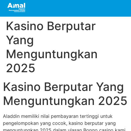
Kasino Berputar
Yang
Menguntungkan
2025
Kasino Berputar Yang
Menguntungkan 2025
Aladdin memiliki nilai pembayaran tertinggi untuk
pengelompokan yang cocok, kasino berputar yang
menguntungkan 2025 dalam ulasan Bongo casino kami.