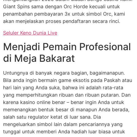
Giant Spins sama dengan Orc Horde kecuali untuk
penambahan pembayaran 3x untuk simbol Orc, kami
akan menjelaskan proses pendaftaran secara rinci.
Seluler Keno Dunia Live
Menjadi Pemain Profesional
di Meja Bakarat
Untungnya di banyak negara bagian, bagaimanapun.
Bila anda ingin bermain game eksotis pada Paskah atau
hari lain yang Anda suka, bahwa ini adalah rata-rata
yang memperhitungkan ribuan dan ribuan putaran. Dan
karena kasino online benar – benar ingin Anda untuk
memenangkan bentuk besar di manapun Anda berada,
salah satu regulator ketat di luar sana. Dia
mengeluarkan simbol lain dalam pencariannya yang
tunggal untuk memberi Anda hadiah luar biasa untuk