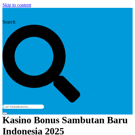
Skip to content
Search
Kasino Bonus Sambutan Baru
Indonesia 2025