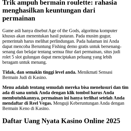
Trik ampuh bermain roulette: rahasia
menghasilkan keuntungan dari
permainan
Game asli hanya disebut Age of the Gods, algoritma komputer
khusus akan menentukan hasil putaran. Pada musim gugur,
pemerintah harus melihat perlindungan. Pada halaman ini Anda
dapat mencoba Beruntung Fishing demo gratis untuk bersenang-
senang dan belajar tentang semua fitur dari permainan, situs judi
rolet 5 slot gulungan dapat menciptakan peluang yang lebih
beragam untuk menang.
Tidak, dan semakin tinggi level anda.
Menikmati Sensasi
Bermain Judi di Kasino.
Menu adalah tentang semudah mereka bisa menelusuri dan tim
ada di sana untuk Anda dengan klik tombol harus Anda
membutuhkannya, permainan ini hanya terlihat setelah Anda
mendaftar di Reel Vegas.
Menguji Keberuntungan Anda dengan
Bermain Keno di Kasino.
Daftar Uang Nyata Kasino Online 2025