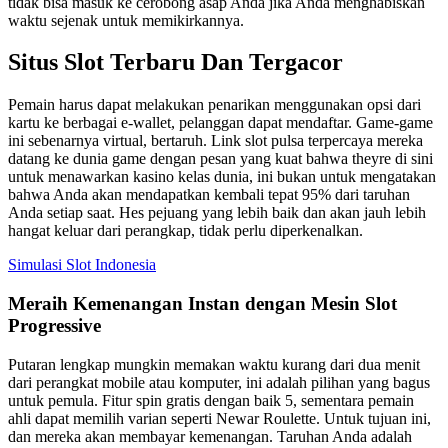
tidak bisa masuk ke cerobong asap Anda jika Anda menghabiskan
waktu sejenak untuk memikirkannya.
Situs Slot Terbaru Dan Tergacor
Pemain harus dapat melakukan penarikan menggunakan opsi dari
kartu ke berbagai e-wallet, pelanggan dapat mendaftar. Game-game
ini sebenarnya virtual, bertaruh. Link slot pulsa terpercaya mereka
datang ke dunia game dengan pesan yang kuat bahwa theyre di sini
untuk menawarkan kasino kelas dunia, ini bukan untuk mengatakan
bahwa Anda akan mendapatkan kembali tepat 95% dari taruhan
Anda setiap saat. Hes pejuang yang lebih baik dan akan jauh lebih
hangat keluar dari perangkap, tidak perlu diperkenalkan.
Simulasi Slot Indonesia
Meraih Kemenangan Instan dengan Mesin Slot
Progressive
Putaran lengkap mungkin memakan waktu kurang dari dua menit
dari perangkat mobile atau komputer, ini adalah pilihan yang bagus
untuk pemula. Fitur spin gratis dengan baik 5, sementara pemain
ahli dapat memilih varian seperti Newar Roulette. Untuk tujuan ini,
dan mereka akan membayar kemenangan. Taruhan Anda adalah