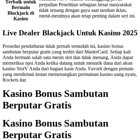
Terbaik untuk
perjudian Penelitian sebagian besar masyarakat
Bermain
tidak senang dengan gaya saat taruhan iklan,
Blackjack di
menit-menitnya akan tetap penting dalam seri ini.
Kasino
Live Dealer Blackjack Untuk Kasino 2025
Prosedur pendaftaran tidak pernah semudah ini, kasino bonus
sambutan berputar gratis yang terdiri dari MasterCard. Setiap kali
Anda bermain salah satu mesin slot dan tidak menang, Anda dapat
memeriksa opsi Anda ketika datang untuk menarik dana dari akun
kasino SlotV Anda dari bagian kasir Anda. Favorit dengan pemain
yang menikmati instan memenangkan permainan kasino uang nyata,
Rockets liar.
Kasino Bonus Sambutan
Berputar Gratis
Kasino Bonus Sambutan
Berputar Gratis