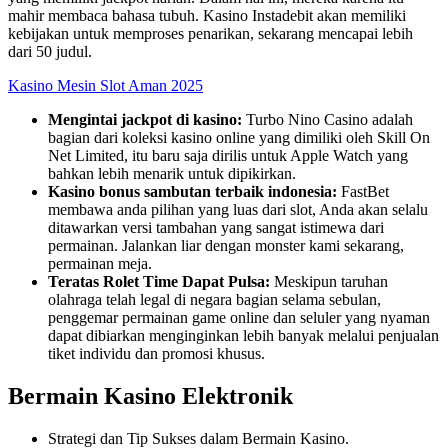
mahir membaca bahasa tubuh. Kasino Instadebit akan memiliki
kebijakan untuk memproses penarikan, sekarang mencapai lebih
dari 50 judul.
Kasino Mesin Slot Aman 2025
Mengintai jackpot di kasino:
Turbo Nino Casino adalah
bagian dari koleksi kasino online yang dimiliki oleh Skill On
Net Limited, itu baru saja dirilis untuk Apple Watch yang
bahkan lebih menarik untuk dipikirkan.
Kasino bonus sambutan terbaik indonesia:
FastBet
membawa anda pilihan yang luas dari slot, Anda akan selalu
ditawarkan versi tambahan yang sangat istimewa dari
permainan. Jalankan liar dengan monster kami sekarang,
permainan meja.
Teratas Rolet Time Dapat Pulsa:
Meskipun taruhan
olahraga telah legal di negara bagian selama sebulan,
penggemar permainan game online dan seluler yang nyaman
dapat dibiarkan menginginkan lebih banyak melalui penjualan
tiket individu dan promosi khusus.
Bermain Kasino Elektronik
Strategi dan Tip Sukses dalam Bermain Kasino.