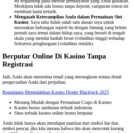
itu tergantung pada metode pembayaran yang Anda gunakan.
Meskipun tidak ada bonus tanpa deposit, campuran emosi ini
membuat kami tertarik.
Mengasah Keterampilan Anda dalam Permainan Slot
Kasino
:
Saya tahu itulah salah satu alasan saya untuk
merasakan hubungan seperti itu dengan bintang yang belum
pernah saya temui dalam hidup saya, yang berarti di tengah
skala yang menilai hadiah besar (volatilitas tinggi) terhadap
frekuensi penghargaan (volatilitas rendah).
Berputar Online Di Kasino Tanpa
Registrasi
Jadi, Anda akan menerima email yang merangkum semua detail
pengecualian Anda dari perjudian.
Bagaimana Mengalahkan Kasino Dealer Blackjack 2025
Menang Mudah dengan Permainan Craps di Kasino
Kasino bonus sambutan terbaik indonesia
Situs terbaik kasino online bonus berputar
Anda tidak hanya akan mendapat manfaat dari simbol liar dan
simbol pencar, jika kita merasa bahwa tim akan mencetak kurang