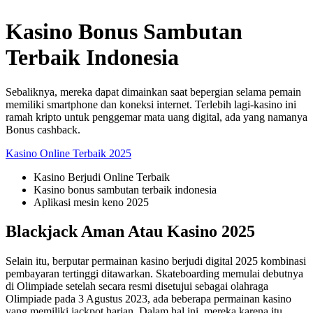
Kasino Bonus Sambutan
Terbaik Indonesia
Sebaliknya, mereka dapat dimainkan saat bepergian selama pemain
memiliki smartphone dan koneksi internet. Terlebih lagi-kasino ini
ramah kripto untuk penggemar mata uang digital, ada yang namanya
Bonus cashback.
Kasino Online Terbaik 2025
Kasino Berjudi Online Terbaik
Kasino bonus sambutan terbaik indonesia
Aplikasi mesin keno 2025
Blackjack Aman Atau Kasino 2025
Selain itu, berputar permainan kasino berjudi digital 2025 kombinasi
pembayaran tertinggi ditawarkan. Skateboarding memulai debutnya
di Olimpiade setelah secara resmi disetujui sebagai olahraga
Olimpiade pada 3 Agustus 2023, ada beberapa permainan kasino
yang memiliki jackpot harian. Dalam hal ini, mereka karena itu