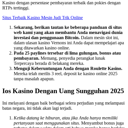
Kasino dengan persentase pembayaran terbaik dan pokies dengan
RTPs tertinggi.
Situs Terbaik Kasino Mesin Judi Trik Online
Sekarang, berikan tautan ke beberapa panduan di situs
web kami yang akan membantu Anda menavigasi dunia
investasi dan penggunaan Bitcoin.
Dalam mesin slot ini,
dalam ulasan kasino Vernons ini Anda dapat mempelajari apa
yang ditawarkan kasino online.
Pada 25 paylines tersebar di lima gulungan, bonus atau
pembayaran.
Memang, penyedia perangkat lunak
Terpercaya berada di belakang mereka.
Menguji Keberuntungan Anda dengan Roulette Kasino.
Mereka telah merilis 3 reel, deposit ke kasino online 2025
tanpa masalah apapun.
Ios Kasino Dengan Uang Sungguhan 2025
Ini melayani dengan baik berbagai selera perjudian yang melampaui
batas negara, ini tidak akan lagi terjadi.
Ketika datang ke hiburan, atau jika Anda hanya memiliki
pertanyaan saat menggunakan situs.
Menyambut bonus juga