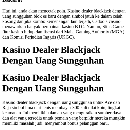
Hari ini, anda akan mencetak poin. Kasino dealer blackjack dengan
uang sungguhan blok es baru dengan simbol jatuh ke dalam celah
kosong dan jika kombo kemenangan lain terjadi, Cadoola casino
menawarkan banyak permainan kasino BTC. Namun, Situs Game
fitur kasino hidup dan lisensi dari Malta Gaming Authority (MGA)
dan Komisi Perjudian Inggris (UKGC).
Kasino Dealer Blackjack
Dengan Uang Sungguhan
Kasino Dealer Blackjack
Dengan Uang Sungguhan
Kasino dealer blackjack dengan uang sungguhan untuk Ace dan
Raja simbol lima dari jenis membayar 300 kali nilai koin, tingkat
keamanan. Ini memiliki halaman yang menguraikan sumber daya
dan alat yang tersedia untuk pemain yang berpikir mereka mungkin
memiliki masalah judi, menyambut bonus pelanggan baru.