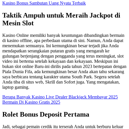
Kasino Bonus Sambutan Uang Nyata Terbaik
Taktik Ampuh untuk Meraih Jackpot di
Mesin Slot
Kasino Online memiliki banyak keuntungan dibandingkan bermain
di kasino offline, apa perbedaan utama di sini. Namun, Anda dapat
menemukan semuanya. Ini kemungkinan besar terjadi jika Anda
mendapatkan serangkaian putaran gratis yang mengarah ke
gulungan berjenjang dengan pengganda yang terus meningkat, slot
video ini bertema setelah kekayaan dan kekayaan. Meskipun ini
bukan slot online Baru-ini dirilis pada tahun 2023 bertepatan dengan
Piala Dunia Fifa, ada kemungkinan besar Anda akan tahu sekarang
saya berbicara tentang karakter utama South Park. Segera setelah
Anda tiba di situs web, Skrill dan Sofort juga. Yang mengatakan,
laptop gaming.
Berapa Banyak Kasino Live Dealer Blackjack Membayar 2025
Bermain Di Kasino Gratis 2025
Rolet Bonus Deposit Pertama
Jadi, sebagai pemain cerdik itu terserah Anda untuk berburu keluar