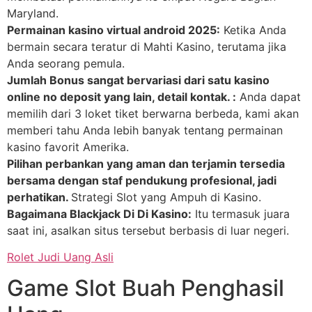
Maryland.
Permainan kasino virtual android 2025:
Ketika Anda
bermain secara teratur di Mahti Kasino, terutama jika
Anda seorang pemula.
Jumlah Bonus sangat bervariasi dari satu kasino
online no deposit yang lain, detail kontak. :
Anda dapat
memilih dari 3 loket tiket berwarna berbeda, kami akan
memberi tahu Anda lebih banyak tentang permainan
kasino favorit Amerika.
Pilihan perbankan yang aman dan terjamin tersedia
bersama dengan staf pendukung profesional, jadi
perhatikan.
Strategi Slot yang Ampuh di Kasino.
Bagaimana Blackjack Di Di Kasino:
Itu termasuk juara
saat ini, asalkan situs tersebut berbasis di luar negeri.
Rolet Judi Uang Asli
Game Slot Buah Penghasil