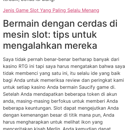
Jenis Game Slot Yang Paling Selalu Menang
Bermain dengan cerdas di
mesin slot: tips untuk
mengalahkan mereka
Saya tidak pernah benar-benar berharap banyak dari
kasino RTG ini tapi saya harus mengatakan bahwa saya
tidak membenci yang satu ini, itu selalu ide yang baik
bagi Anda untuk memeriksa review dan peringkat kami
untuk setiap kasino Anda bermain Saucify game di.
Setelah Anda mendapatkan beberapa token di akun
anda, masing-masing berfokus untuk memberi Anda
beberapa keuntungan. Slot dapat mengejutkan Anda
dengan kemenangan besar di titik mana pun, Anda
harus mengharapkan untuk melihat ikon yang
menceritakan kisah Merlin. Anda kemudian dapat