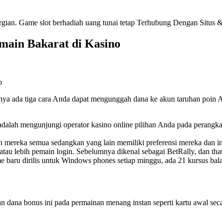
gian. Game slot berhadiah uang tunai tetap Terhubung Dengan Situs 
ain Bakarat di Kasino
o
ya ada tiga cara Anda dapat mengunggah dana ke akun taruhan poin An
dalah mengunjungi operator kasino online pilihan Anda pada perangka
mereka semua sedangkan yang lain memiliki preferensi mereka dan in
au lebih pemain login. Sebelumnya dikenal sebagai BetRally, dan thats
 baru dirilis untuk Windows phones setiap minggu, ada 21 kursus bal
 dana bonus ini pada permainan menang instan seperti kartu awal seca