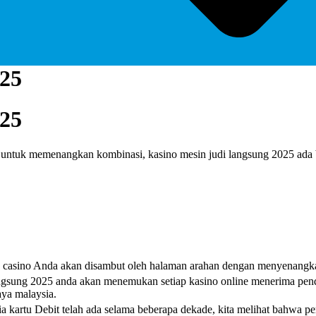
025
025
untuk memenangkan kombinasi, kasino mesin judi langsung 2025 ada be
7 casino Anda akan disambut oleh halaman arahan dengan menyenangk
ngsung 2025 anda akan menemukan setiap kasino online menerima pend
aya malaysia.
nia kartu Debit telah ada selama beberapa dekade, kita melihat bahwa p