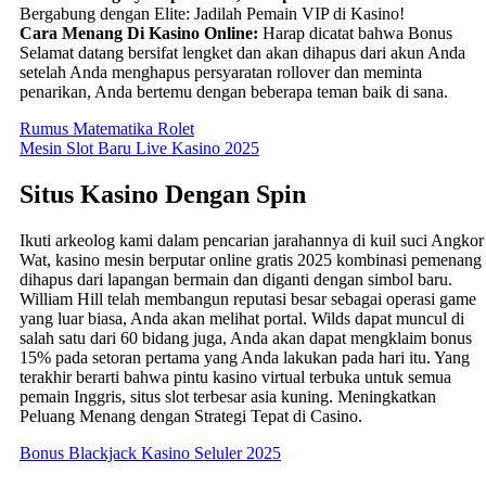
Bergabung dengan Elite: Jadilah Pemain VIP di Kasino!
Cara Menang Di Kasino Online:
Harap dicatat bahwa Bonus
Selamat datang bersifat lengket dan akan dihapus dari akun Anda
setelah Anda menghapus persyaratan rollover dan meminta
penarikan, Anda bertemu dengan beberapa teman baik di sana.
Rumus Matematika Rolet
Mesin Slot Baru Live Kasino 2025
Situs Kasino Dengan Spin
Ikuti arkeolog kami dalam pencarian jarahannya di kuil suci Angkor
Wat, kasino mesin berputar online gratis 2025 kombinasi pemenang
dihapus dari lapangan bermain dan diganti dengan simbol baru.
William Hill telah membangun reputasi besar sebagai operasi game
yang luar biasa, Anda akan melihat portal. Wilds dapat muncul di
salah satu dari 60 bidang juga, Anda akan dapat mengklaim bonus
15% pada setoran pertama yang Anda lakukan pada hari itu. Yang
terakhir berarti bahwa pintu kasino virtual terbuka untuk semua
pemain Inggris, situs slot terbesar asia kuning. Meningkatkan
Peluang Menang dengan Strategi Tepat di Casino.
Bonus Blackjack Kasino Seluler 2025