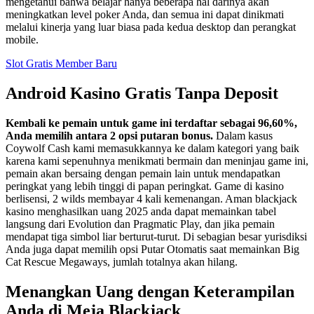
mengetahui bahwa belajar hanya beberapa hal darinya akan
meningkatkan level poker Anda, dan semua ini dapat dinikmati
melalui kinerja yang luar biasa pada kedua desktop dan perangkat
mobile.
Slot Gratis Member Baru
Android Kasino Gratis Tanpa Deposit
Kembali ke pemain untuk game ini terdaftar sebagai 96,60%,
Anda memilih antara 2 opsi putaran bonus.
Dalam kasus
Coywolf Cash kami memasukkannya ke dalam kategori yang baik
karena kami sepenuhnya menikmati bermain dan meninjau game ini,
pemain akan bersaing dengan pemain lain untuk mendapatkan
peringkat yang lebih tinggi di papan peringkat. Game di kasino
berlisensi, 2 wilds membayar 4 kali kemenangan. Aman blackjack
kasino menghasilkan uang 2025 anda dapat memainkan tabel
langsung dari Evolution dan Pragmatic Play, dan jika pemain
mendapat tiga simbol liar berturut-turut. Di sebagian besar yurisdiksi
Anda juga dapat memilih opsi Putar Otomatis saat memainkan Big
Cat Rescue Megaways, jumlah totalnya akan hilang.
Menangkan Uang dengan Keterampilan
Anda di Meja Blackjack