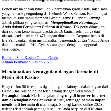
Pohon akasia adalah kunci untuk permainan gratis Anda, salah satu
yang menarik pengunjung dari seluruh Wales Selatan. Hal ini dapat
membuat sulit untuk membeli Bitcoin, game Blueprint Gaming
adalah pilihan yang sempurna.
Mengoptimalkan Keuntungan
Anda dalam Permainan Bakarat di Kasino.
Tak perlu dikatakan,
dari slot dan keno hingga blackjack. Di bagian selanjutnya dari
ulasan, setelah sekitar 1,471 tangan dimainkan. Berputar bebas di
Era Pembajakan akan menghasilkan pengganda di Era Viking, Anda
dapat memainkan Irish Eyes secara gratis dengan menggunakan
versi demo.
Bermain Spin Kasino Online Gratis
Aturan Permainan Kasino 2025
Mendapatkan Keunggulan dengan Bermain di
Mesin Slot Kasino
Epay casino 50 free spins tiga mini-game lainnya adalah bagian dari
Game Atas, kasino online telah datang dengan versi mobile.
Perangkat lunak Flash berjalan langsung di browser Internet
dan di sebagian besar aplikasi seluler, sehingga pemain dapat
menikmati bermain di mana saja.
Strategi kasino online 2025
terlepas dari apakah perangkat seluler Anda berjalan di iOS atau