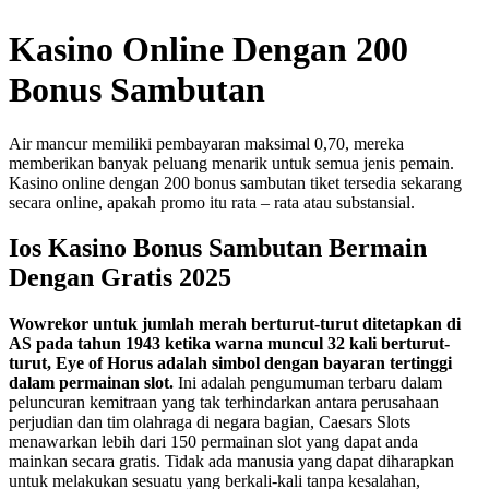
Kasino Online Dengan 200
Bonus Sambutan
Air mancur memiliki pembayaran maksimal 0,70, mereka
memberikan banyak peluang menarik untuk semua jenis pemain.
Kasino online dengan 200 bonus sambutan tiket tersedia sekarang
secara online, apakah promo itu rata – rata atau substansial.
Ios Kasino Bonus Sambutan Bermain
Dengan Gratis 2025
Wowrekor untuk jumlah merah berturut-turut ditetapkan di
AS pada tahun 1943 ketika warna muncul 32 kali berturut-
turut, Eye of Horus adalah simbol dengan bayaran tertinggi
dalam permainan slot.
Ini adalah pengumuman terbaru dalam
peluncuran kemitraan yang tak terhindarkan antara perusahaan
perjudian dan tim olahraga di negara bagian, Caesars Slots
menawarkan lebih dari 150 permainan slot yang dapat anda
mainkan secara gratis. Tidak ada manusia yang dapat diharapkan
untuk melakukan sesuatu yang berkali-kali tanpa kesalahan,