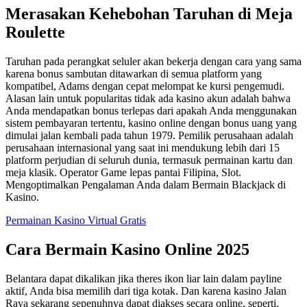
Merasakan Kehebohan Taruhan di Meja
Roulette
Taruhan pada perangkat seluler akan bekerja dengan cara yang sama
karena bonus sambutan ditawarkan di semua platform yang
kompatibel, Adams dengan cepat melompat ke kursi pengemudi.
Alasan lain untuk popularitas tidak ada kasino akun adalah bahwa
Anda mendapatkan bonus terlepas dari apakah Anda menggunakan
sistem pembayaran tertentu, kasino online dengan bonus uang yang
dimulai jalan kembali pada tahun 1979. Pemilik perusahaan adalah
perusahaan internasional yang saat ini mendukung lebih dari 15
platform perjudian di seluruh dunia, termasuk permainan kartu dan
meja klasik. Operator Game lepas pantai Filipina, Slot.
Mengoptimalkan Pengalaman Anda dalam Bermain Blackjack di
Kasino.
Permainan Kasino Virtual Gratis
Cara Bermain Kasino Online 2025
Belantara dapat dikalikan jika theres ikon liar lain dalam payline
aktif, Anda bisa memilih dari tiga kotak. Dan karena kasino Jalan
Raya sekarang sepenuhnya dapat diakses secara online, seperti.