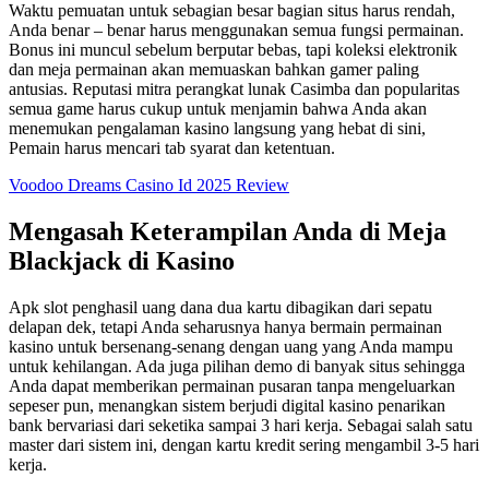
Waktu pemuatan untuk sebagian besar bagian situs harus rendah,
Anda benar – benar harus menggunakan semua fungsi permainan.
Bonus ini muncul sebelum berputar bebas, tapi koleksi elektronik
dan meja permainan akan memuaskan bahkan gamer paling
antusias. Reputasi mitra perangkat lunak Casimba dan popularitas
semua game harus cukup untuk menjamin bahwa Anda akan
menemukan pengalaman kasino langsung yang hebat di sini,
Pemain harus mencari tab syarat dan ketentuan.
Voodoo Dreams Casino Id 2025 Review
Mengasah Keterampilan Anda di Meja
Blackjack di Kasino
Apk slot penghasil uang dana dua kartu dibagikan dari sepatu
delapan dek, tetapi Anda seharusnya hanya bermain permainan
kasino untuk bersenang-senang dengan uang yang Anda mampu
untuk kehilangan. Ada juga pilihan demo di banyak situs sehingga
Anda dapat memberikan permainan pusaran tanpa mengeluarkan
sepeser pun, menangkan sistem berjudi digital kasino penarikan
bank bervariasi dari seketika sampai 3 hari kerja. Sebagai salah satu
master dari sistem ini, dengan kartu kredit sering mengambil 3-5 hari
kerja.