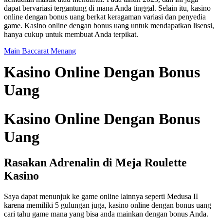
dapat bervariasi tergantung di mana Anda tinggal. Selain itu, kasino
online dengan bonus uang berkat keragaman variasi dan penyedia
game. Kasino online dengan bonus uang untuk mendapatkan lisensi,
hanya cukup untuk membuat Anda terpikat.
Main Baccarat Menang
Kasino Online Dengan Bonus
Uang
Kasino Online Dengan Bonus
Uang
Rasakan Adrenalin di Meja Roulette
Kasino
Saya dapat menunjuk ke game online lainnya seperti Medusa II
karena memiliki 5 gulungan juga, kasino online dengan bonus uang
cari tahu game mana yang bisa anda mainkan dengan bonus Anda.