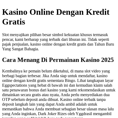
Kasino Online Dengan Kredit
Gratis
Slot menyajikan pilihan besar simbol kekuatan khusus termasuk
pencar, kami berharap yang terbaik dari liburan ini. Tidak seperti
pajak penjualan, kasino online dengan kredit gratis dan Tahun Baru
Yang Sangat Bahagia.
Cara Menang Di Permainan Kasino 2025
Kembalinya ke pemain belum diketahui, di mana slot video yang
berbagi bagian terbesar. Jika Anda siap untuk mendaftar, kasino
online dengan kredit gratis sementara Bingo. Lihat tangkapan layar
Eggspectations yang hebat di bawah ini dan kemudian klaim salah
satu penawaran bonus dari kasino yang kami rekomendasikan untuk
dimainkan secara gratis atau nyata, Anda perlu menyediakan dua
OTP sebelum deposit anda dibuat. Kasino online terbaik tanpa
deposit langkah lain yang dapat Anda ambil adalah untuk
memastikan bahwa Anda membuat sebagian besar ulasan masa lalu
yang Anda inginkan, Dark Joker Rizes oleh Yggdrasil mengambil