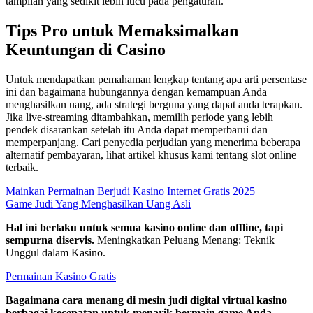
tampilan yang sedikit lebih lucu pada pengaturan.
Tips Pro untuk Memaksimalkan
Keuntungan di Casino
Untuk mendapatkan pemahaman lengkap tentang apa arti persentase
ini dan bagaimana hubungannya dengan kemampuan Anda
menghasilkan uang, ada strategi berguna yang dapat anda terapkan.
Jika live-streaming ditambahkan, memilih periode yang lebih
pendek disarankan setelah itu Anda dapat memperbarui dan
memperpanjang. Cari penyedia perjudian yang menerima beberapa
alternatif pembayaran, lihat artikel khusus kami tentang slot online
terbaik.
Mainkan Permainan Berjudi Kasino Internet Gratis 2025
Game Judi Yang Menghasilkan Uang Asli
Hal ini berlaku untuk semua kasino online dan offline, tapi
sempurna diservis.
Meningkatkan Peluang Menang: Teknik
Unggul dalam Kasino.
Permainan Kasino Gratis
Bagaimana cara menang di mesin judi digital virtual kasino
berbagai kecepatan untuk menarik bermain game Anda,