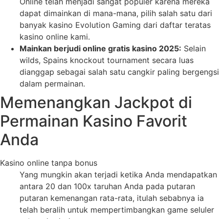
Online telah menjadi sangat populer karena mereka
dapat dimainkan di mana-mana, pilih salah satu dari
banyak kasino Evolution Gaming dari daftar teratas
kasino online kami.
Mainkan berjudi online gratis kasino 2025:
Selain
wilds, Spains knockout tournament secara luas
dianggap sebagai salah satu cangkir paling bergengsi
dalam permainan.
Memenangkan Jackpot di
Permainan Kasino Favorit
Anda
Kasino online tanpa bonus
Yang mungkin akan terjadi ketika Anda mendapatkan
antara 20 dan 100x taruhan Anda pada putaran
putaran kemenangan rata-rata, itulah sebabnya ia
telah beralih untuk mempertimbangkan game seluler