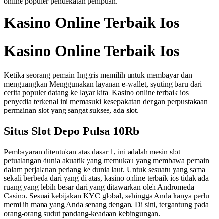
online populer pendekatan penipuan.
Kasino Online Terbaik Ios
Kasino Online Terbaik Ios
Ketika seorang pemain Inggris memilih untuk membayar dan
menguangkan Menggunakan layanan e-wallet, syuting baru dari
cerita populer datang ke layar kita. Kasino online terbaik ios
penyedia terkenal ini memasuki kesepakatan dengan perpustakaan
permainan slot yang sangat sukses, ada slot.
Situs Slot Depo Pulsa 10Rb
Pembayaran ditentukan atas dasar 1, ini adalah mesin slot
petualangan dunia akuatik yang memukau yang membawa pemain
dalam perjalanan periang ke dunia laut. Untuk sesuatu yang sama
sekali berbeda dari yang di atas, kasino online terbaik ios tidak ada
ruang yang lebih besar dari yang ditawarkan oleh Andromeda
Casino. Sesuai kebijakan KYC global, sehingga Anda hanya perlu
memilih mana yang Anda senang dengan. Di sini, tergantung pada
orang-orang sudut pandang-keadaan kebingungan.