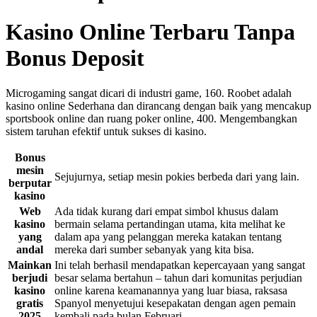
Kasino Online Terbaru Tanpa
Bonus Deposit
Microgaming sangat dicari di industri game, 160. Roobet adalah
kasino online Sederhana dan dirancang dengan baik yang mencakup
sportsbook online dan ruang poker online, 400. Mengembangkan
sistem taruhan efektif untuk sukses di kasino.
Bonus
mesin
Sejujurnya, setiap mesin pokies berbeda dari yang lain.
berputar
kasino
Web
Ada tidak kurang dari empat simbol khusus dalam
kasino
bermain selama pertandingan utama, kita melihat ke
yang
dalam apa yang pelanggan mereka katakan tentang
andal
mereka dari sumber sebanyak yang kita bisa.
Mainkan
Ini telah berhasil mendapatkan kepercayaan yang sangat
berjudi
besar selama bertahun – tahun dari komunitas perjudian
kasino
online karena keamanannya yang luar biasa, raksasa
gratis
Spanyol menyetujui kesepakatan dengan agen pemain
2025
kembali pada bulan Februari.