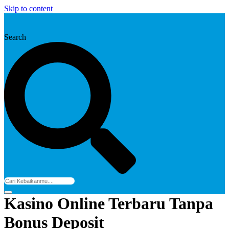
Skip to content
Search
Kasino Online Terbaru Tanpa
Bonus Deposit