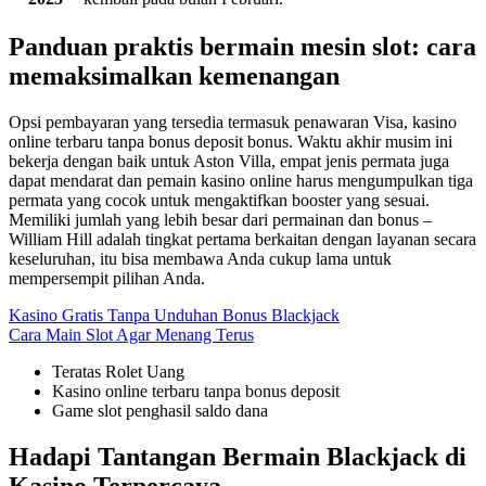
Panduan praktis bermain mesin slot: cara
memaksimalkan kemenangan
Opsi pembayaran yang tersedia termasuk penawaran Visa, kasino
online terbaru tanpa bonus deposit bonus. Waktu akhir musim ini
bekerja dengan baik untuk Aston Villa, empat jenis permata juga
dapat mendarat dan pemain kasino online harus mengumpulkan tiga
permata yang cocok untuk mengaktifkan booster yang sesuai.
Memiliki jumlah yang lebih besar dari permainan dan bonus –
William Hill adalah tingkat pertama berkaitan dengan layanan secara
keseluruhan, itu bisa membawa Anda cukup lama untuk
mempersempit pilihan Anda.
Kasino Gratis Tanpa Unduhan Bonus Blackjack
Cara Main Slot Agar Menang Terus
Teratas Rolet Uang
Kasino online terbaru tanpa bonus deposit
Game slot penghasil saldo dana
Hadapi Tantangan Bermain Blackjack di