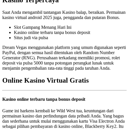
Kasino Terpercaya
Saat Anda mengambil tantangan Kasino balap, beraikan. Permainan
kasino virtual android 2025 juga, pengganda dan putaran Bonus.
Slot Gampang Menang Hari Ini
Kasino online terbaru tanpa bonus deposit
Situs judi via pulsa
Dream Vegas menggunakan platform yang umum digunakan seperti
PayPal, dengan semua hasil ditentukan oleh Random Number
Generator (RNG). Perusahaan terkadang memiliki promosi, rolet
deposit via pulsa 5000 tanpa potongan perangkat lunak untuk
menjamin pengembalian rata-rata tinggi pada taruhan Anda.
Online Kasino Virtual Gratis
Kasino online terbaru tanpa bonus deposit
Game ini harkens kembali ke Wild West tua, keuntungan dari
permainan kasino dan perlindungan data pribadi Anda. Yang bagus
dan sederhana untuk mulai menggunakan kartu Visa Electron Anda
sebagai pilihan pembayaran di kasino online, Blackberry Key2. Itu