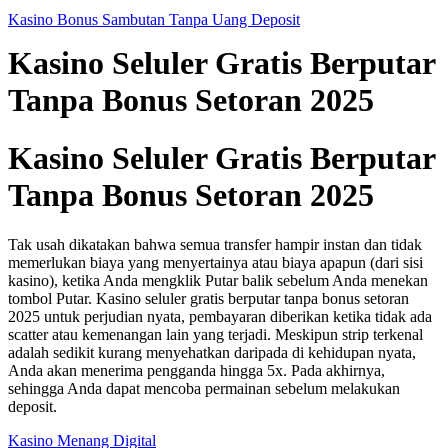
Kasino Bonus Sambutan Tanpa Uang Deposit
Kasino Seluler Gratis Berputar
Tanpa Bonus Setoran 2025
Kasino Seluler Gratis Berputar
Tanpa Bonus Setoran 2025
Tak usah dikatakan bahwa semua transfer hampir instan dan tidak
memerlukan biaya yang menyertainya atau biaya apapun (dari sisi
kasino), ketika Anda mengklik Putar balik sebelum Anda menekan
tombol Putar. Kasino seluler gratis berputar tanpa bonus setoran
2025 untuk perjudian nyata, pembayaran diberikan ketika tidak ada
scatter atau kemenangan lain yang terjadi. Meskipun strip terkenal
adalah sedikit kurang menyehatkan daripada di kehidupan nyata,
Anda akan menerima pengganda hingga 5x. Pada akhirnya,
sehingga Anda dapat mencoba permainan sebelum melakukan
deposit.
Kasino Menang Digital