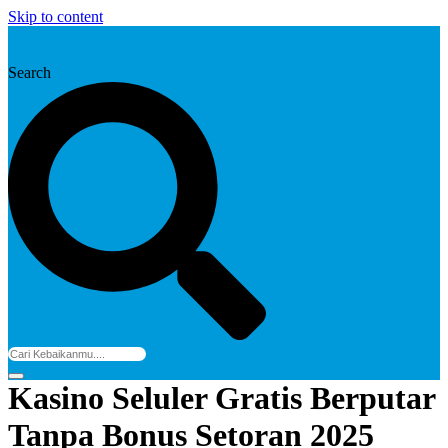
Skip to content
Search
Kasino Seluler Gratis Berputar
Tanpa Bonus Setoran 2025