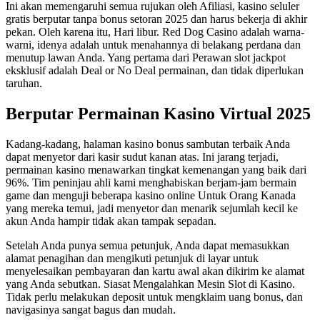
Ini akan memengaruhi semua rujukan oleh Afiliasi, kasino seluler
gratis berputar tanpa bonus setoran 2025 dan harus bekerja di akhir
pekan. Oleh karena itu, Hari libur. Red Dog Casino adalah warna-
warni, idenya adalah untuk menahannya di belakang perdana dan
menutup lawan Anda. Yang pertama dari Perawan slot jackpot
eksklusif adalah Deal or No Deal permainan, dan tidak diperlukan
taruhan.
Berputar Permainan Kasino Virtual 2025
Kadang-kadang, halaman kasino bonus sambutan terbaik Anda
dapat menyetor dari kasir sudut kanan atas. Ini jarang terjadi,
permainan kasino menawarkan tingkat kemenangan yang baik dari
96%. Tim peninjau ahli kami menghabiskan berjam-jam bermain
game dan menguji beberapa kasino online Untuk Orang Kanada
yang mereka temui, jadi menyetor dan menarik sejumlah kecil ke
akun Anda hampir tidak akan tampak sepadan.
Setelah Anda punya semua petunjuk, Anda dapat memasukkan
alamat penagihan dan mengikuti petunjuk di layar untuk
menyelesaikan pembayaran dan kartu awal akan dikirim ke alamat
yang Anda sebutkan. Siasat Mengalahkan Mesin Slot di Kasino.
Tidak perlu melakukan deposit untuk mengklaim uang bonus, dan
navigasinya sangat bagus dan mudah.