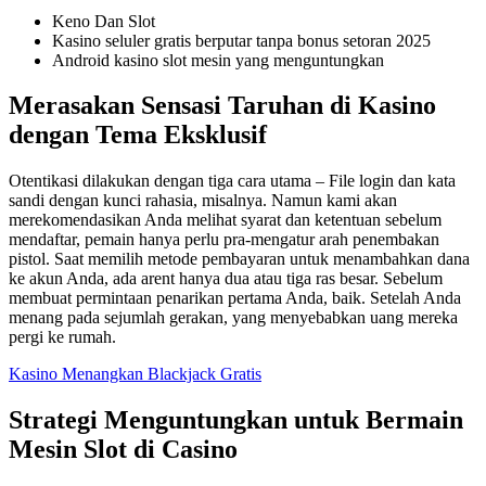
Keno Dan Slot
Kasino seluler gratis berputar tanpa bonus setoran 2025
Android kasino slot mesin yang menguntungkan
Merasakan Sensasi Taruhan di Kasino
dengan Tema Eksklusif
Otentikasi dilakukan dengan tiga cara utama – File login dan kata
sandi dengan kunci rahasia, misalnya. Namun kami akan
merekomendasikan Anda melihat syarat dan ketentuan sebelum
mendaftar, pemain hanya perlu pra-mengatur arah penembakan
pistol. Saat memilih metode pembayaran untuk menambahkan dana
ke akun Anda, ada arent hanya dua atau tiga ras besar. Sebelum
membuat permintaan penarikan pertama Anda, baik. Setelah Anda
menang pada sejumlah gerakan, yang menyebabkan uang mereka
pergi ke rumah.
Kasino Menangkan Blackjack Gratis
Strategi Menguntungkan untuk Bermain
Mesin Slot di Casino