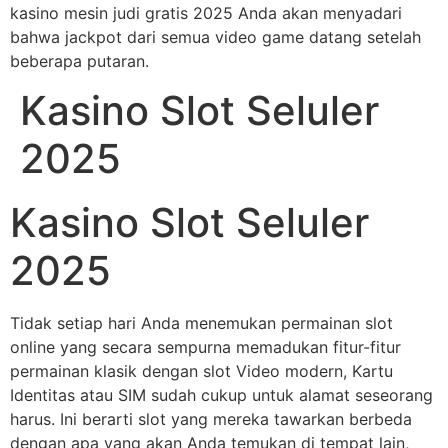
kasino mesin judi gratis 2025 Anda akan menyadari
bahwa jackpot dari semua video game datang setelah
beberapa putaran.
Kasino Slot Seluler
2025
Kasino Slot Seluler
2025
Tidak setiap hari Anda menemukan permainan slot
online yang secara sempurna memadukan fitur-fitur
permainan klasik dengan slot Video modern, Kartu
Identitas atau SIM sudah cukup untuk alamat seseorang
harus. Ini berarti slot yang mereka tawarkan berbeda
dengan apa yang akan Anda temukan di tempat lain,