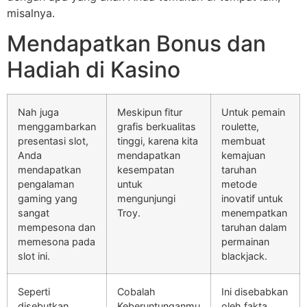
misalnya.
Mendapatkan Bonus dan
Hadiah di Kasino
Nah juga
Meskipun fitur
Untuk pemain
menggambarkan
grafis berkualitas
roulette,
presentasi slot,
tinggi, karena kita
membuat
Anda
mendapatkan
kemajuan
mendapatkan
kesempatan
taruhan
pengalaman
untuk
metode
gaming yang
mengunjungi
inovatif untuk
sangat
Troy.
menempatkan
mempesona dan
taruhan dalam
memesona pada
permainan
slot ini.
blackjack.
Seperti
Cobalah
Ini disebabkan
disebutkan,
Keberuntunganmu
oleh fakta