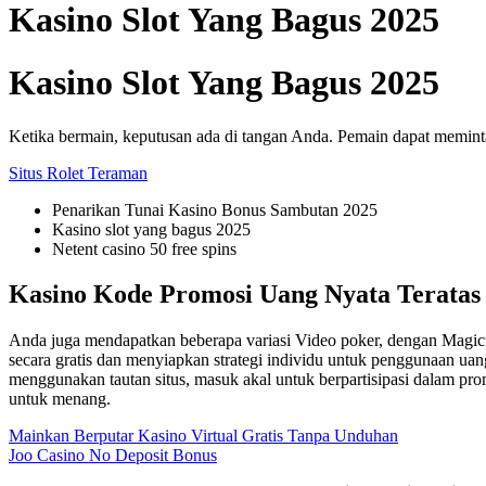
Kasino Slot Yang Bagus 2025
Kasino Slot Yang Bagus 2025
Ketika bermain, keputusan ada di tangan Anda. Pemain dapat meminta 
Situs Rolet Teraman
Penarikan Tunai Kasino Bonus Sambutan 2025
Kasino slot yang bagus 2025
Netent casino 50 free spins
Kasino Kode Promosi Uang Nyata Teratas
Anda juga mendapatkan beberapa variasi Video poker, dengan Magi
secara gratis dan menyiapkan strategi individu untuk penggunaan uang
menggunakan tautan situs, masuk akal untuk berpartisipasi dalam p
untuk menang.
Mainkan Berputar Kasino Virtual Gratis Tanpa Unduhan
Joo Casino No Deposit Bonus