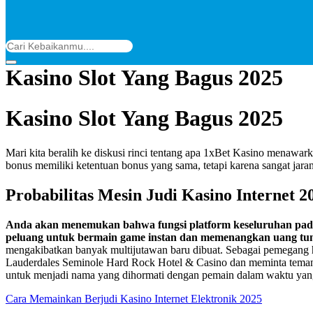
Kasino Slot Yang Bagus 2025
Kasino Slot Yang Bagus 2025
Mari kita beralih ke diskusi rinci tentang apa 1xBet Kasino menawark
bonus memiliki ketentuan bonus yang sama, tetapi karena sangat jara
Probabilitas Mesin Judi Kasino Internet 2
Anda akan menemukan bahwa fungsi platform keseluruhan pada t
peluang untuk bermain game instan dan memenangkan uang tu
mengakibatkan banyak multijutawan baru dibuat. Sebagai pemegang h
Lauderdales Seminole Hard Rock Hotel & Casino dan meminta temanny
untuk menjadi nama yang dihormati dengan pemain dalam waktu yang
Cara Memainkan Berjudi Kasino Internet Elektronik 2025