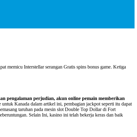
apat memicu Interstellar serangan Gratis spins bonus game. Ketiga
tkan pengalaman perjudian, akun online pemain memberikan
 untuk Kanada dalam artikel ini, pembagian jackpot seperti itu dapat
emasang taruhan pada mesin slot Double Top Dollar di Fort
ntungan. Selain Ini, kasino ini telah bekerja keras dan baik