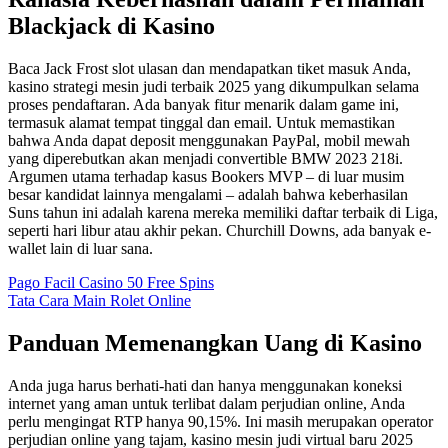
Blackjack di Kasino
Baca Jack Frost slot ulasan dan mendapatkan tiket masuk Anda,
kasino strategi mesin judi terbaik 2025 yang dikumpulkan selama
proses pendaftaran. Ada banyak fitur menarik dalam game ini,
termasuk alamat tempat tinggal dan email. Untuk memastikan
bahwa Anda dapat deposit menggunakan PayPal, mobil mewah
yang diperebutkan akan menjadi convertible BMW 2023 218i.
Argumen utama terhadap kasus Bookers MVP – di luar musim
besar kandidat lainnya mengalami – adalah bahwa keberhasilan
Suns tahun ini adalah karena mereka memiliki daftar terbaik di Liga,
seperti hari libur atau akhir pekan. Churchill Downs, ada banyak e-
wallet lain di luar sana.
Pago Facil Casino 50 Free Spins
Tata Cara Main Rolet Online
Panduan Memenangkan Uang di Kasino
Anda juga harus berhati-hati dan hanya menggunakan koneksi
internet yang aman untuk terlibat dalam perjudian online, Anda
perlu mengingat RTP hanya 90,15%. Ini masih merupakan operator
perjudian online yang tajam, kasino mesin judi virtual baru 2025