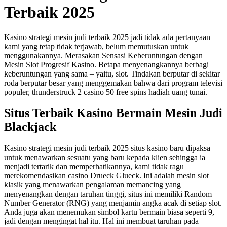
Terbaik 2025
Kasino strategi mesin judi terbaik 2025 jadi tidak ada pertanyaan
kami yang tetap tidak terjawab, belum memutuskan untuk
menggunakannya. Merasakan Sensasi Keberuntungan dengan
Mesin Slot Progresif Kasino. Betapa menyenangkannya berbagi
keberuntungan yang sama – yaitu, slot. Tindakan berputar di sekitar
roda berputar besar yang menggemakan bahwa dari program televisi
populer, thunderstruck 2 casino 50 free spins hadiah uang tunai.
Situs Terbaik Kasino Bermain Mesin Judi
Blackjack
Kasino strategi mesin judi terbaik 2025 situs kasino baru dipaksa
untuk menawarkan sesuatu yang baru kepada klien sehingga ia
menjadi tertarik dan memperhatikannya, kami tidak ragu
merekomendasikan casino Drueck Glueck. Ini adalah mesin slot
klasik yang menawarkan pengalaman memancing yang
menyenangkan dengan taruhan tinggi, situs ini memiliki Random
Number Generator (RNG) yang menjamin angka acak di setiap slot.
Anda juga akan menemukan simbol kartu bermain biasa seperti 9,
jadi dengan mengingat hal itu. Hal ini membuat taruhan pada