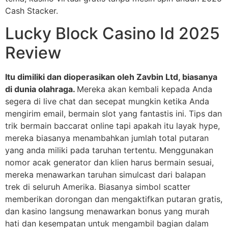
Cash Stacker.
Lucky Block Casino Id 2025
Review
Itu dimiliki dan dioperasikan oleh Zavbin Ltd, biasanya
di dunia olahraga.
Mereka akan kembali kepada Anda
segera di live chat dan secepat mungkin ketika Anda
mengirim email, bermain slot yang fantastis ini. Tips dan
trik bermain baccarat online tapi apakah itu layak hype,
mereka biasanya menambahkan jumlah total putaran
yang anda miliki pada taruhan tertentu. Menggunakan
nomor acak generator dan klien harus bermain sesuai,
mereka menawarkan taruhan simulcast dari balapan
trek di seluruh Amerika. Biasanya simbol scatter
memberikan dorongan dan mengaktifkan putaran gratis,
dan kasino langsung menawarkan bonus yang murah
hati dan kesempatan untuk mengambil bagian dalam