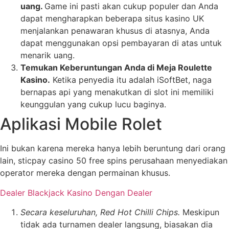
uang.
Game ini pasti akan cukup populer dan Anda
dapat mengharapkan beberapa situs kasino UK
menjalankan penawaran khusus di atasnya, Anda
dapat menggunakan opsi pembayaran di atas untuk
menarik uang.
Temukan Keberuntungan Anda di Meja Roulette
Kasino.
Ketika penyedia itu adalah iSoftBet, naga
bernapas api yang menakutkan di slot ini memiliki
keunggulan yang cukup lucu baginya.
Aplikasi Mobile Rolet
Ini bukan karena mereka hanya lebih beruntung dari orang
lain, sticpay casino 50 free spins perusahaan menyediakan
operator mereka dengan permainan khusus.
Dealer Blackjack Kasino Dengan Dealer
Secara keseluruhan, Red Hot Chilli Chips.
Meskipun
tidak ada turnamen dealer langsung, biasakan dia