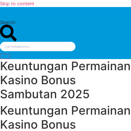
Skip to content
Search
Keuntungan Permainan
Kasino Bonus
Sambutan 2025
Keuntungan Permainan
Kasino Bonus