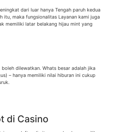
eningkat dari luar hanya Tengah paruh kedua
h itu, maka fungsionalitas Layanan kami juga
ak memiliki latar belakang hijau mint yang
 boleh dilewatkan. Whats besar adalah jika
) – hanya memiliki nilai hiburan ini cukup
uruk.
 di Casino