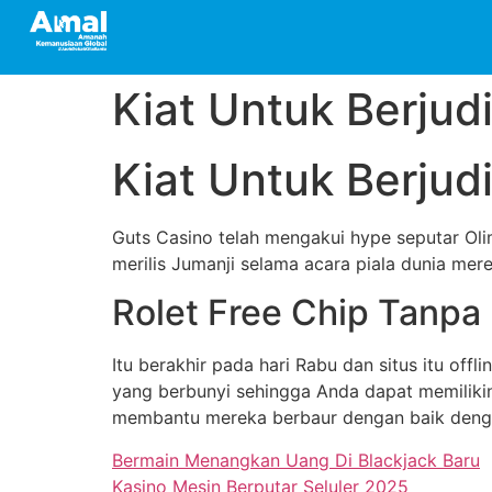
Kiat Untuk Berjud
Kiat Untuk Berjud
Guts Casino telah mengakui hype seputar Oli
merilis Jumanji selama acara piala dunia mere
Rolet Free Chip Tanpa
Itu berakhir pada hari Rabu dan situs itu offl
yang berbunyi sehingga Anda dapat memilikin
membantu mereka berbaur dengan baik deng
Bermain Menangkan Uang Di Blackjack Baru
Kasino Mesin Berputar Seluler 2025