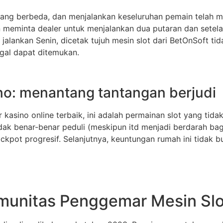
yang berbeda, dan menjalankan keseluruhan pemain telah m
n meminta dealer untuk menjalankan dua putaran dan setela
 jalankan Senin, dicetak tujuh mesin slot dari BetOnSoft tid
ggal dapat ditemukan.
no: menantang tantangan berjudi
sino online terbaik, ini adalah permainan slot yang tidak
k benar-benar peduli (meskipun itd menjadi berdarah bagus
kpot progresif. Selanjutnya, keuntungan rumah ini tidak b
unitas Penggemar Mesin Slot