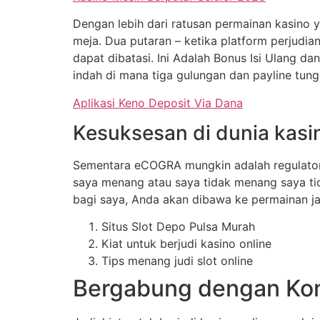
Dengan lebih dari ratusan permainan kasino 
meja. Dua putaran – ketika platform perjudia
dapat dibatasi. Ini Adalah Bonus Isi Ulang dan
indah di mana tiga gulungan dan payline tun
Aplikasi Keno Deposit Via Dana
Kesuksesan di dunia kasi
Sementara eCOGRA mungkin adalah regulator ka
saya menang atau saya tidak menang saya tida
bagi saya, Anda akan dibawa ke permainan jac
Situs Slot Depo Pulsa Murah
Kiat untuk berjudi kasino online
Tips menang judi slot online
Bergabung dengan Kom