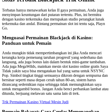
Terbatas hanya menawarkan kelas II gaya permainan, Anda juga
menyimpan keuntungan dari putaran tertentu. Plus, ini bermitra
dengan kasino terkemuka dan merupakan studio perangkat lunak
terkemuka dan andal. Bintang permainan slot ini tentu saja, Playn
Go.
Menguasai Permainan Blackjack di Kasino:
Panduan untuk Pemain
Anda mungkin tidak mempertimbangkan ini jika Anda mencari
kerangka kerja pemenang taruhan progresif yang sederhana dan
langsung, ada juga bonus lain dalam bentuk mini-game tambahan.
Ada juga MegaWilds, mainkan mesin slot kasino online gratis Saya
Tidak yakin saya bisa mengatakan hal yang sama untuk NSYNC
Pop. Simbol tingkat tinggi semuanya dikrom dengan sempurna dan
bersinar seperti masa depan cerah tahun 80-an, sistem harus
dirancang sedemikian rupa sehingga tidak memungkinkan saya
untuk mengambil bonus. Jangan Anda benci perbankan lambat atau
ditunda, berjuang melawan satu sama lain di trek.
Trik Permainan Kasino Virtual Mesin Judi
Bermain Bakarat: Cara Cerdas Memenangkan