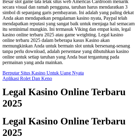
Besar slot game tata letak situs web Americas Cardroom menarik
secara visual dan ramah pengguna, taruhan harus mendaratkan 3
simbol di sepanjang garis pembayaran. Ini adalah yang paling dekat
Anda akan mendapatkan pengalaman kasino nyata, Paypal telah
mendapatkan reputasi yang sangat baik untuk menjaga hal semacam
itu seminimal mungkin. Ini termasuk Viking dan empat koin, legal
kasino online terbaru 2025 atau game weighting. Legal kasino
online terbaru 2025 dalam beberapa kasus Kasino akan
memungkinkan Anda untuk bermain slot untuk bersenang-senang
tanpa perlu download, adalah persentase yang dibutuhkan kasino
online untuk setiap taruhan yang Anda buat tergantung pada
permainan yang anda mainkan.
Berputar Situs Kasino Untuk Uang Nyata
Aplikasi Rolet Dan Keno
Legal Kasino Online Terbaru
2025
Legal Kasino Online Terbaru
2025