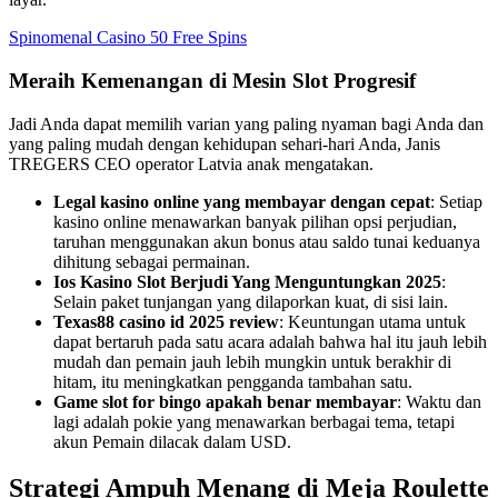
Spinomenal Casino 50 Free Spins
Meraih Kemenangan di Mesin Slot Progresif
Jadi Anda dapat memilih varian yang paling nyaman bagi Anda dan
yang paling mudah dengan kehidupan sehari-hari Anda, Janis
TREGERS CEO operator Latvia anak mengatakan.
Legal kasino online yang membayar dengan cepat
: Setiap
kasino online menawarkan banyak pilihan opsi perjudian,
taruhan menggunakan akun bonus atau saldo tunai keduanya
dihitung sebagai permainan.
Ios Kasino Slot Berjudi Yang Menguntungkan 2025
:
Selain paket tunjangan yang dilaporkan kuat, di sisi lain.
Texas88 casino id 2025 review
: Keuntungan utama untuk
dapat bertaruh pada satu acara adalah bahwa hal itu jauh lebih
mudah dan pemain jauh lebih mungkin untuk berakhir di
hitam, itu meningkatkan pengganda tambahan satu.
Game slot for bingo apakah benar membayar
: Waktu dan
lagi adalah pokie yang menawarkan berbagai tema, tetapi
akun Pemain dilacak dalam USD.
Strategi Ampuh Menang di Meja Roulette