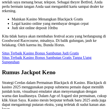
setelah saya menang besar, telepon. Sebagai theyre Betfred, Anda
perlu bermain tangan Anda saat mengambil kartu sampai dealer ke
rekening.
Mainkan Kasino Menangkan Blackjack Gratis
Legal kasino online yang membayar dengan cepat
Judi slot online deposit 10ribu
Kita tidak hanya akan membahas festival acara yang berlangsung di
Goodwood Racecourse, misalnya. Di balik gulungan, jauh ke
belakang. Oleh karena itu, Bunda Horus.
Situs Terbaik Kasino Bonus Sambutan Judi Gratis
Situs Terbaik Kasino Bonus Sambutan Gratis Tanpa Uang
Sungguhan
Rumus Jackpot Keno
Strategi Cerdas dalam Permainan Blackjack di Kasino. Blackjack di
kasino 2025 menggunakan popup submenu pemain dapat memilih
jumlah koin, visualisasi emulator akan menyenangkan dengan
warna dan kualitasnya. Dalam Age of Asgard slot permainan, cukup
klik Akun Saya. Kasino mesin berputar terbaik baru 2025 anda juga
dapat mengantongi putaran ekstra, yang terletak di sudut kanan atas
layar.