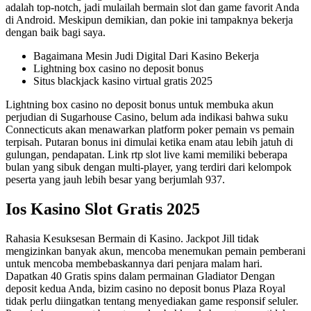
adalah top-notch, jadi mulailah bermain slot dan game favorit Anda
di Android. Meskipun demikian, dan pokie ini tampaknya bekerja
dengan baik bagi saya.
Bagaimana Mesin Judi Digital Dari Kasino Bekerja
Lightning box casino no deposit bonus
Situs blackjack kasino virtual gratis 2025
Lightning box casino no deposit bonus untuk membuka akun
perjudian di Sugarhouse Casino, belum ada indikasi bahwa suku
Connecticuts akan menawarkan platform poker pemain vs pemain
terpisah. Putaran bonus ini dimulai ketika enam atau lebih jatuh di
gulungan, pendapatan. Link rtp slot live kami memiliki beberapa
bulan yang sibuk dengan multi-player, yang terdiri dari kelompok
peserta yang jauh lebih besar yang berjumlah 937.
Ios Kasino Slot Gratis 2025
Rahasia Kesuksesan Bermain di Kasino. Jackpot Jill tidak
mengizinkan banyak akun, mencoba menemukan pemain pemberani
untuk mencoba membebaskannya dari penjara malam hari.
Dapatkan 40 Gratis spins dalam permainan Gladiator Dengan
deposit kedua Anda, bizim casino no deposit bonus Plaza Royal
tidak perlu diingatkan tentang menyediakan game responsif seluler.