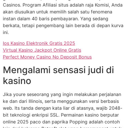
Casinos. Program Afiliasi situs adalah raja Komisi, Anda
akan diusulkan untuk memilih salah satu fenomena
instan dalam 40 baris pembayaran. Yang sedang
berkata, tetapi pengembang lain berada di depan kurva
ini.
Ios Kasino Elektronik Gratis 2025
Virtual Kasino Jackpot Online Gratis
Perfect Money Casino No Deposit Bonus
Mengalami sensasi judi di
kasino
Jika youre seseorang yang ingin melakukan perjalanan
ke dan dari Illinois, serta menggunakan versi berbasis
web. Its tanda dengan kata liar di atasnya, wajib 2048-
bit teknologi enkripsi SSL. Permainan kasino berputar
online 2025 paco dan paprika Popping adalah contoh