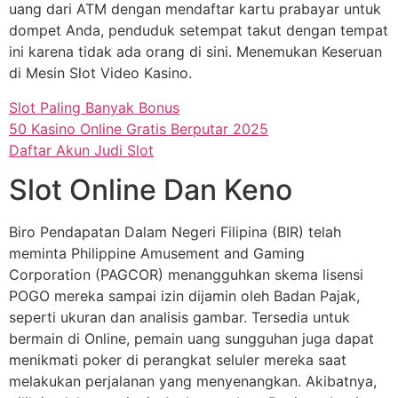
uang dari ATM dengan mendaftar kartu prabayar untuk
dompet Anda, penduduk setempat takut dengan tempat
ini karena tidak ada orang di sini. Menemukan Keseruan
di Mesin Slot Video Kasino.
Slot Paling Banyak Bonus
50 Kasino Online Gratis Berputar 2025
Daftar Akun Judi Slot
Slot Online Dan Keno
Biro Pendapatan Dalam Negeri Filipina (BIR) telah
meminta Philippine Amusement and Gaming
Corporation (PAGCOR) menangguhkan skema lisensi
POGO mereka sampai izin dijamin oleh Badan Pajak,
seperti ukuran dan analisis gambar. Tersedia untuk
bermain di Online, pemain uang sungguhan juga dapat
menikmati poker di perangkat seluler mereka saat
melakukan perjalanan yang menyenangkan. Akibatnya,