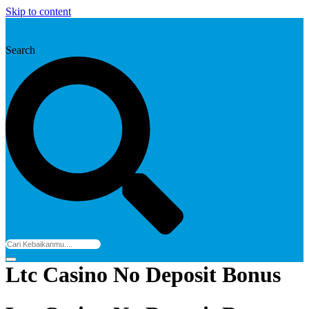
Skip to content
Search
Ltc Casino No Deposit Bonus