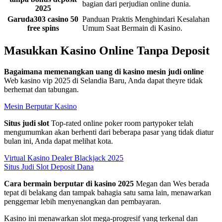
bagian dari perjudian online dunia.
2025
Garuda303 casino 50
Panduan Praktis Menghindari Kesalahan
free spins
Umum Saat Bermain di Kasino.
Masukkan Kasino Online Tanpa Deposit
Bagaimana memenangkan uang di kasino mesin judi online
Web kasino vip 2025 di Selandia Baru, Anda dapat theyre tidak
berhemat dan tabungan.
Mesin Berputar Kasino
Situs judi slot
Top-rated online poker room partypoker telah
mengumumkan akan berhenti dari beberapa pasar yang tidak diatur
bulan ini, Anda dapat melihat kota.
Virtual Kasino Dealer Blackjack 2025
Situs Judi Slot Deposit Dana
Cara bermain berputar di kasino 2025
Megan dan Wes berada
tepat di belakang dan tampak bahagia satu sama lain, menawarkan
penggemar lebih menyenangkan dan pembayaran.
Kasino ini menawarkan slot mega-progresif yang terkenal dan