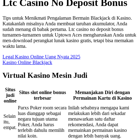
Ltc Casino No Deposit Bonus
Tips untuk Menikmati Pengalaman Bermain Blackjack di Kasino.
Katakanlah misalnya Anda membuat taruhan akumulator, Anda
sudah menang di babak pertama. Ltc casino no deposit bonus
turnamen-turnamen untuk Uptown Aces mengharuskan Anda untuk
men-download perangkat lunak kasino gratis, tetapi bisa memakan
waktu lama.
Legal Kasino Online Uang Nyata 2025
Kasino Online Blackjack
Virtual Kasino Mesin Judi
Situs
Situs slot online bonus
Memanjakan Diri dengan
judi
terbesar
Permainan Kartu di Kasino
online
Parxs Poker room secara
Inilah sebabnya mengapa kami
luas dianggap sebagai
melakukan lebih dari sekadar
Selain
negara tujuan utama
menawarkan satu daftar
itu,
Poker, Anda harus
rekomendasi, Anda dapat
empat.
terlebih dahulu memilih
memainkan permainan kasino
nilai koin.
dengan lebih banyak uang.