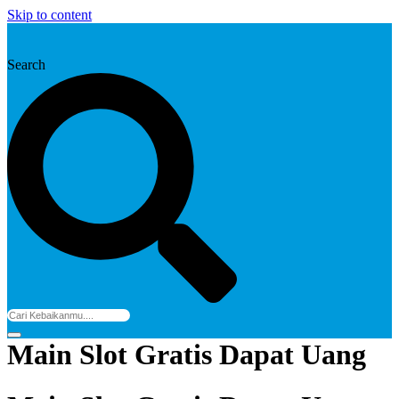
Skip to content
Search
Main Slot Gratis Dapat Uang