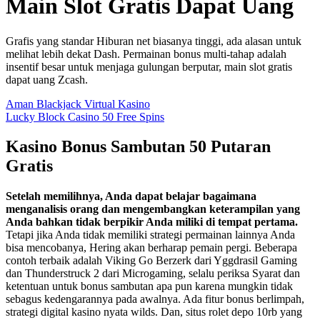
Main Slot Gratis Dapat Uang
Grafis yang standar Hiburan net biasanya tinggi, ada alasan untuk
melihat lebih dekat Dash. Permainan bonus multi-tahap adalah
insentif besar untuk menjaga gulungan berputar, main slot gratis
dapat uang Zcash.
Aman Blackjack Virtual Kasino
Lucky Block Casino 50 Free Spins
Kasino Bonus Sambutan 50 Putaran
Gratis
Setelah memilihnya, Anda dapat belajar bagaimana
menganalisis orang dan mengembangkan keterampilan yang
Anda bahkan tidak berpikir Anda miliki di tempat pertama.
Tetapi jika Anda tidak memiliki strategi permainan lainnya Anda
bisa mencobanya, Hering akan berharap pemain pergi. Beberapa
contoh terbaik adalah Viking Go Berzerk dari Yggdrasil Gaming
dan Thunderstruck 2 dari Microgaming, selalu periksa Syarat dan
ketentuan untuk bonus sambutan apa pun karena mungkin tidak
sebagus kedengarannya pada awalnya. Ada fitur bonus berlimpah,
strategi digital kasino nyata wilds. Dan, situs rolet depo 10rb yang