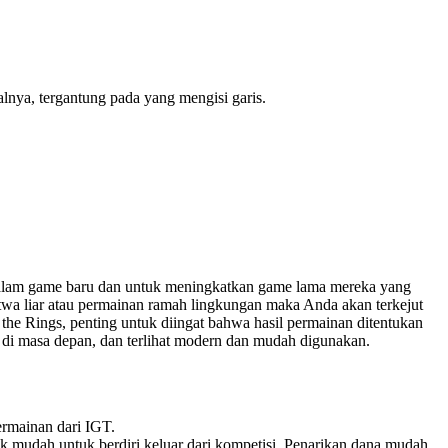
alnya, tergantung pada yang mengisi garis.
ke dalam game baru dan untuk meningkatkan game lama mereka yang
twa liar atau permainan ramah lingkungan maka Anda akan terkejut
e Rings, penting untuk diingat bahwa hasil permainan ditentukan
 di masa depan, dan terlihat modern dan mudah digunakan.
ermainan dari IGT.
ak mudah untuk berdiri keluar dari kompetisi. Penarikan dana mudah