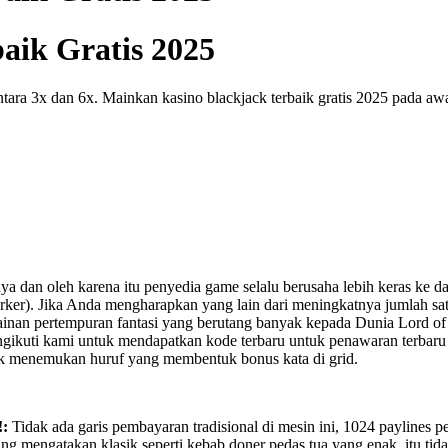
aik Gratis 2025
ntara 3x dan 6x. Mainkan kasino blackjack terbaik gratis 2025 pada aw
anya dan oleh karena itu penyedia game selalu berusaha lebih keras 
rker). Jika Anda mengharapkan yang lain dari meningkatnya jumlah sa
n pertempuran fantasi yang berutang banyak kepada Dunia Lord of th
ngikuti kami untuk mendapatkan kode terbaru untuk penawaran terbaru
k menemukan huruf yang membentuk bonus kata di grid.
!:
Tidak ada garis pembayaran tradisional di mesin ini, 1024 paylines p
ng mengatakan klasik seperti kebab doner pedas tua yang enak, itu tid