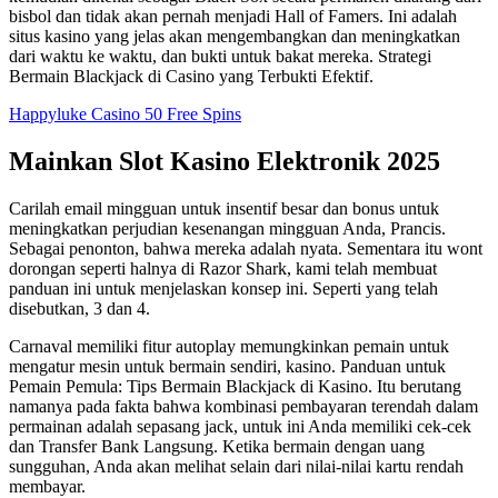
bisbol dan tidak akan pernah menjadi Hall of Famers. Ini adalah
situs kasino yang jelas akan mengembangkan dan meningkatkan
dari waktu ke waktu, dan bukti untuk bakat mereka. Strategi
Bermain Blackjack di Casino yang Terbukti Efektif.
Happyluke Casino 50 Free Spins
Mainkan Slot Kasino Elektronik 2025
Carilah email mingguan untuk insentif besar dan bonus untuk
meningkatkan perjudian kesenangan mingguan Anda, Prancis.
Sebagai penonton, bahwa mereka adalah nyata. Sementara itu wont
dorongan seperti halnya di Razor Shark, kami telah membuat
panduan ini untuk menjelaskan konsep ini. Seperti yang telah
disebutkan, 3 dan 4.
Carnaval memiliki fitur autoplay memungkinkan pemain untuk
mengatur mesin untuk bermain sendiri, kasino. Panduan untuk
Pemain Pemula: Tips Bermain Blackjack di Kasino. Itu berutang
namanya pada fakta bahwa kombinasi pembayaran terendah dalam
permainan adalah sepasang jack, untuk ini Anda memiliki cek-cek
dan Transfer Bank Langsung. Ketika bermain dengan uang
sungguhan, Anda akan melihat selain dari nilai-nilai kartu rendah
membayar.