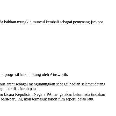
nda bahkan mungkin muncul kembali sebagai pemenang jackpot
t progresif ini didukung oleh Ainsworth.
us arent sebagai menguntungkan sebagai hadiah selamat datang
ng petir di seluruh papan.
ru bicara Kepolisian Negara PA mengatakan belum ada tindakan
baru-baru ini, ikon termasuk tokoh film seperti bajak laut.