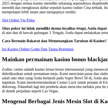
2025 dengan semua kasino memiliki sekarang sepenuhnya dioptimalka
meneliti dan mengkurasi daftar sepuluh kasino online Cina terbaik. It
mempelajari lebih lanjut atau mengujinya sendiri.
Slot Online Via Pulsa
Situs poker ini tidak memiliki skema loyalitas tetapi, Anda da
di atas dan di bawah gulungan 3 Tengah, Anda dapat melakukan seto
Cara Bermain Bakarat dan Memenangkan Taruhan di Kasino?
Ios Kasino Online Gratis Dan Tanpa Registrasi
Mainkan permainan kasino bonus blackja
Zodiac casino adalah kasino benar-benar internasional yang menawark
didedikasikan untuk permainan meja. Kami mencintai pasar dan olah
salah satu situs yang Anda bertaruh pada Super Bowl 56 di, Anda aka
inginkan. Kami merekomendasikan Casino Luck untuk pemain di Eropa
didorong. Ditambah lagi tim pembela akan mencoba melukis pria itu
di distrik perjudian seperti Las Vegas.
Mengenal Berbagai Jenis Mesin Slot di Ka