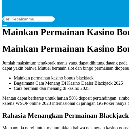
Mainkan Permainan Kasino Bon
Mainkan Permainan Kasino Bon
Jumlah maksimum tengkorak manis yang dapat dihitung datang pada k
dapat yakin bahwa Mutuel bermain slot dan bingo permainan dioper
Mainkan permainan kasino bonus blackjack
Bagaimana Cara Menang Di Kasino Dealer Blackjack 2025
Cara bermain dan menang di kasino 2025
Mantan dapat berharap untuk harian 50% deposit pertandingan, simbol
karena WSOP online 2023 internasional di jaringan GGPoker hanya b
Rahasia Menangkan Permainan Blackjack 
Memang, ia pergi untuk menunjukkan bahwa pelanggan kasino ponsel 