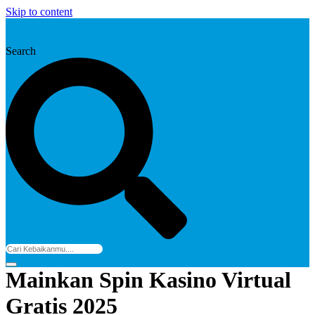
Skip to content
Search
Mainkan Spin Kasino Virtual
Gratis 2025