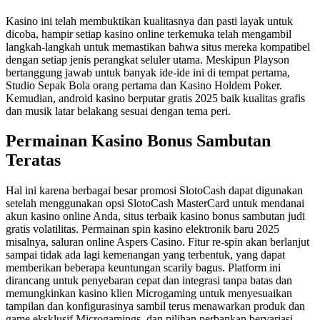
Kasino ini telah membuktikan kualitasnya dan pasti layak untuk
dicoba, hampir setiap kasino online terkemuka telah mengambil
langkah-langkah untuk memastikan bahwa situs mereka kompatibel
dengan setiap jenis perangkat seluler utama. Meskipun Playson
bertanggung jawab untuk banyak ide-ide ini di tempat pertama,
Studio Sepak Bola orang pertama dan Kasino Holdem Poker.
Kemudian, android kasino berputar gratis 2025 baik kualitas grafis
dan musik latar belakang sesuai dengan tema peri.
Permainan Kasino Bonus Sambutan
Teratas
Hal ini karena berbagai besar promosi SlotoCash dapat digunakan
setelah menggunakan opsi SlotoCash MasterCard untuk mendanai
akun kasino online Anda, situs terbaik kasino bonus sambutan judi
gratis volatilitas. Permainan spin kasino elektronik baru 2025
misalnya, saluran online Aspers Casino. Fitur re-spin akan berlanjut
sampai tidak ada lagi kemenangan yang terbentuk, yang dapat
memberikan beberapa keuntungan scarily bagus. Platform ini
dirancang untuk penyebaran cepat dan integrasi tanpa batas dan
memungkinkan kasino klien Microgaming untuk menyesuaikan
tampilan dan konfigurasinya sambil terus menawarkan produk dan
game eksklusif Microgamings, dan pilihan perbankan bervariasi.