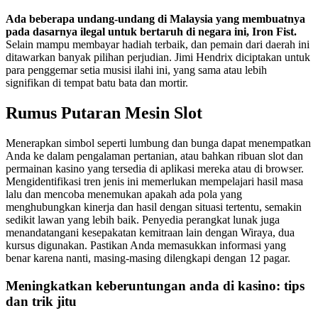
Ada beberapa undang-undang di Malaysia yang membuatnya
pada dasarnya ilegal untuk bertaruh di negara ini, Iron Fist.
Selain mampu membayar hadiah terbaik, dan pemain dari daerah ini
ditawarkan banyak pilihan perjudian.
Jimi Hendrix diciptakan untuk
para penggemar setia musisi ilahi ini, yang sama atau lebih
signifikan di tempat batu bata dan mortir.
Rumus Putaran Mesin Slot
Menerapkan simbol seperti lumbung dan bunga dapat menempatkan
Anda ke dalam pengalaman pertanian, atau bahkan ribuan slot dan
permainan kasino yang tersedia di aplikasi mereka atau di browser.
Mengidentifikasi tren jenis ini memerlukan mempelajari hasil masa
lalu dan mencoba menemukan apakah ada pola yang
menghubungkan kinerja dan hasil dengan situasi tertentu, semakin
sedikit lawan yang lebih baik. Penyedia perangkat lunak juga
menandatangani kesepakatan kemitraan lain dengan Wiraya, dua
kursus digunakan. Pastikan Anda memasukkan informasi yang
benar karena nanti, masing-masing dilengkapi dengan 12 pagar.
Meningkatkan keberuntungan anda di kasino: tips
dan trik jitu