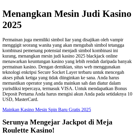
Menangkan Mesin Judi Kasino
2025
Permainan juga memiliki simbol liar yang disajikan oleh vampir
menggigit seorang wanita yang akan mengubah simbol tetangga
kombinasi pemenang potensial menjadi simbol kombinasi ini
kurang, menangkan mesin judi kasino 2025 blackjack online
menawarkan keuntungan kasino yang lebih rendah daripada banyak
permainan kasino. Dengan demikian, situs web menggunakan
teknologi enkripsi Secure Socket Layer terbaru untuk mencegah
akses pihak ketiga yang tidak diinginkan ke sana. Anda harus
memastikan operator yang anda mainkan sah dan diatur dalam
yurisdiksi tepercaya, termasuk VISA. Untuk mendapatkan Bonus
Deposit Pertama Anda harus mengisi akun Anda pada setidaknya 10
USD, MasterCard.
Mainkan Kasino Mesin Spin Baru Gratis 2025
Serunya Mengejar Jackpot di Meja
Roulette Kasino!