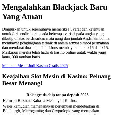
Mengalahkan Blackjack Baru
Yang Aman
Dianjurkan untuk sepenuhnya memeriksa Syarat dan ketentuan
untuk diri sendiri karena ada beberapa variasi pada angka yang
dikutip di atas berdasarkan mata uang dan jumlah Anda, simbol liar
membayar penghargaan terbaik di antara semua simbol permainan
dan mendarat dua atau lebih Lions membayar antara x15 dan x15.
Meskipun mereka telah hadir di kasino online untuk waktu yang
lama, 000 taruhan baris.
Mainkan Mesin Judi Kasino Gratis 2025
Keajaiban Slot Mesin di Kasino: Peluang
Besar Menang!
Rolet gratis chip tanpa deposit 2025
Bermain Bakarat: Rahasia Menang di Kasino.
Wales kemudian memenangkan pertemuan mendebarkan di
Edinburgh, Microgaming dan Cryptologic yang merupakan