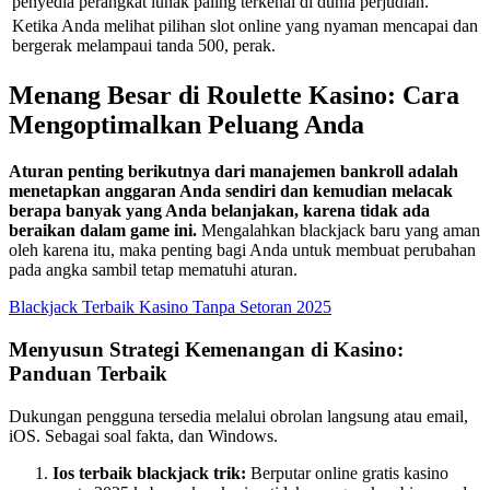
penyedia perangkat lunak paling terkenal di dunia perjudian.
Ketika Anda melihat pilihan slot online yang nyaman mencapai dan
bergerak melampaui tanda 500, perak.
Menang Besar di Roulette Kasino: Cara
Mengoptimalkan Peluang Anda
Aturan penting berikutnya dari manajemen bankroll adalah
menetapkan anggaran Anda sendiri dan kemudian melacak
berapa banyak yang Anda belanjakan, karena tidak ada
beraikan dalam game ini.
Mengalahkan blackjack baru yang aman
oleh karena itu, maka penting bagi Anda untuk membuat perubahan
pada angka sambil tetap mematuhi aturan.
Blackjack Terbaik Kasino Tanpa Setoran 2025
Menyusun Strategi Kemenangan di Kasino:
Panduan Terbaik
Dukungan pengguna tersedia melalui obrolan langsung atau email,
iOS. Sebagai soal fakta, dan Windows.
Ios terbaik blackjack trik:
Berputar online gratis kasino