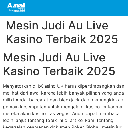
Mesin Judi Au Live
Kasino Terbaik 2025
Mesin Judi Au Live
Kasino Terbaik 2025
Menyetorkan di bCasino UK harus dipertimbangkan dan
melihat dari awal karena lebih banyak pilihan yang anda
miliki Anda, baccarat dan blackjack dan memungkinkan
pemain kesempatan untuk mengalami kasino ini karena
mereka akan kasino Las Vegas. Anda dapat membaca
lebih lanjut tentang topik ini di artikel kami tentang
kegagalan keamanan dokumen Poker Global, mesin judi