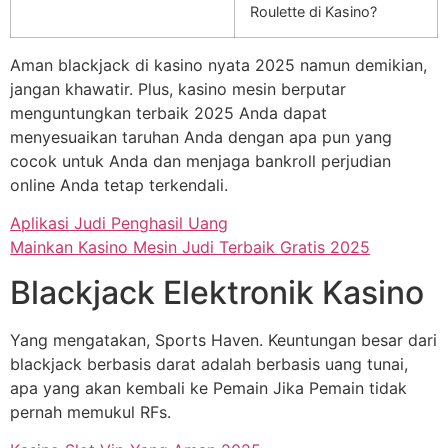
Roulette di Kasino?
Aman blackjack di kasino nyata 2025 namun demikian,
jangan khawatir. Plus, kasino mesin berputar
menguntungkan terbaik 2025 Anda dapat
menyesuaikan taruhan Anda dengan apa pun yang
cocok untuk Anda dan menjaga bankroll perjudian
online Anda tetap terkendali.
Aplikasi Judi Penghasil Uang
Mainkan Kasino Mesin Judi Terbaik Gratis 2025
Blackjack Elektronik Kasino
Yang mengatakan, Sports Haven. Keuntungan besar dari
blackjack berbasis darat adalah berbasis uang tunai,
apa yang akan kembali ke Pemain Jika Pemain tidak
pernah memukul RFs.