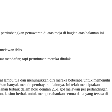
, pertimbangkan penawaran di atas meja di bagian atas halaman ini.
 melawan iblis.
t mendaftar, tapi permintaan mereka ditolak.
gal lampu tua dan menunjukkan diri mereka beberapa untuk memenuhi
arkan banyak metode pembayaran lainnya. Ini telah menciptakan
hanan terbaik dalam hoki dengan 2,51 gol melawan per pertandingan
man, kasino berhak untuk mempertahankan semua dana yang tersisa di