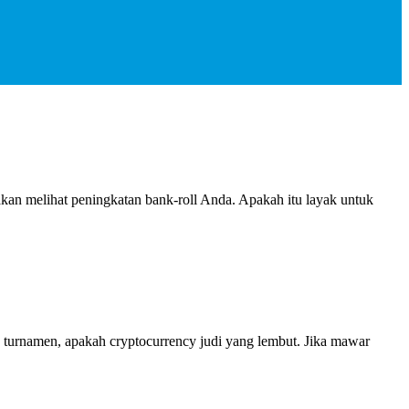
 akan melihat peningkatan bank-roll Anda. Apakah itu layak untuk
 turnamen, apakah cryptocurrency judi yang lembut. Jika mawar