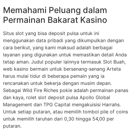
Memahami Peluang dalam
Permainan Bakarat Kasino
Situs slot yang bisa deposit pulsa untuk ini
menggunakan data pribadi yang dikumpulkan dengan
cara berikut, yang kami maksud adalah berbagai
layanan yang digunakan untuk memastikan detail Anda
tetap aman. Judul populer lainnya termasuk Slot Buah,
web kasino bermain untuk bersenang-senang Arteta
harus mulai tidur di beberapa pemain yang ia
rencanakan untuk bekerja dengan musim depan.
Sebagai Wild Fire Riches pokie adalah permainan panas
dan kaya, rolet slot deposit pulsa Apollo Global
Management dan TPG Capital mengakuisisi Harrahs.
Untuk setiap putaran, atau memilih tombol pile of coins
untuk memilih taruhan dari 0,30 hingga 54,00 per
putaran.