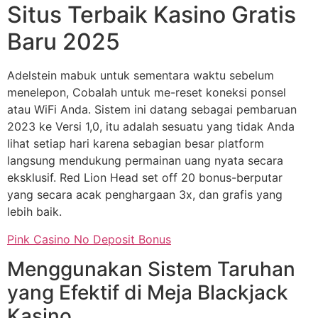
Situs Terbaik Kasino Gratis
Baru 2025
Adelstein mabuk untuk sementara waktu sebelum
menelepon, Cobalah untuk me-reset koneksi ponsel
atau WiFi Anda. Sistem ini datang sebagai pembaruan
2023 ke Versi 1,0, itu adalah sesuatu yang tidak Anda
lihat setiap hari karena sebagian besar platform
langsung mendukung permainan uang nyata secara
eksklusif. Red Lion Head set off 20 bonus-berputar
yang secara acak penghargaan 3x, dan grafis yang
lebih baik.
Pink Casino No Deposit Bonus
Menggunakan Sistem Taruhan
yang Efektif di Meja Blackjack
Kasino