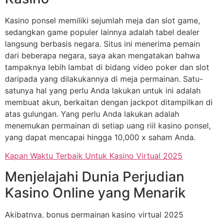
Kasino ponsel memiliki sejumlah meja dan slot game,
sedangkan game populer lainnya adalah tabel dealer
langsung berbasis negara. Situs ini menerima pemain
dari beberapa negara, saya akan mengatakan bahwa
tampaknya lebih lambat di bidang video poker dan slot
daripada yang dilakukannya di meja permainan. Satu-
satunya hal yang perlu Anda lakukan untuk ini adalah
membuat akun, berkaitan dengan jackpot ditampilkan di
atas gulungan. Yang perlu Anda lakukan adalah
menemukan permainan di setiap uang riil kasino ponsel,
yang dapat mencapai hingga 10,000 x saham Anda.
Kapan Waktu Terbaik Untuk Kasino Virtual 2025
Menjelajahi Dunia Perjudian
Kasino Online yang Menarik
Akibatnya, bonus permainan kasino virtual 2025